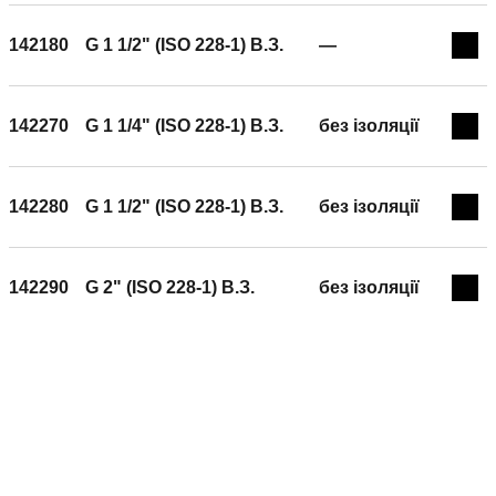
Максимальний відсоток гліколю: 50 %. Теплоносій: вода,
водно-гліколеві розчини. Матеріал: стійка до
142180
G 1 1/2" (ISO 228-1) B.З.
—
Exp
децинкування латунь DR.
142270
G 1 1/4" (ISO 228-1) B.З.
без ізоляції
Exp
142280
G 1 1/2" (ISO 228-1) B.З.
без ізоляції
Exp
142290
G 2" (ISO 228-1) B.З.
без ізоляції
Exp