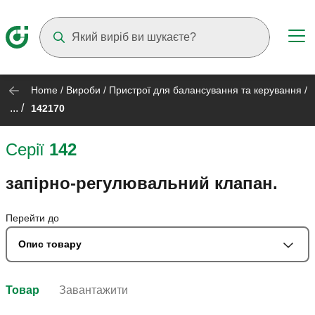
Suggestions will appear as you type
Home
/
Вироби
/
Пристрої для балансування та керування
/
... /
142170
Серії
142
запірно-регулювальний клапан.
Перейти до
Опис товару
Товар
Завантажити