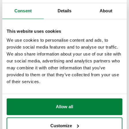
З ізоляцією.
Consent
Details
About
ТЕХНІЧНІ ХАРАКТЕРИСТИКИ
This website uses cookies
Матеріал
:
стійка до децинкування латунь DR
We use cookies to personalise content and ads, to
Максимальний відсоток гліколю
:
50 %
provide social media features and to analyse our traffic.
Теплоносій
:
вода, водно-гліколеві розчини
We also share information about your use of our site with
Діапазон значень температури теплоносія
:
-10–120 °C
our social media, advertising and analytics partners who
Максимальний робочий тиск
:
16 bar
may combine it with other information that you’ve
provided to them or that they’ve collected from your use
КРЕСЛЕННЯ Й СПЕЦИФІКАЦІЇ
of their services.
Код
з’єднання
Примітка
Actions
Allow all
142170
G 1 1/4" (ISO 228-1) B.З.
—
Coll
Customize