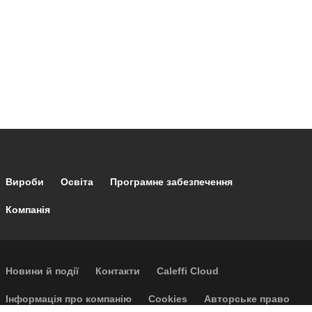
Footer main navigation
Вироби
Освіта
Програмне забезпечення
Компанія
Footer secondary navigation
Новини й події
Контакти
Caleffi Cloud
Footer menu
Інформація про компанію
Cookies
Авторське право