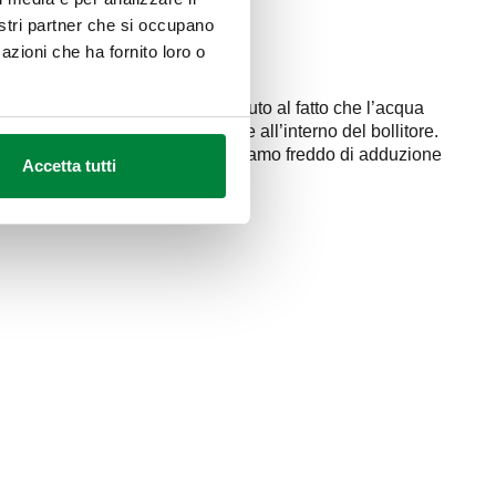
nostri partner che si occupano
azioni che ha fornito loro o
reddo del miscelatore. Ciò è dovuto al fatto che l’acqua
 una parte di acqua deve passare all’interno del bollitore.
esso freddo dell’accumulo che sul ramo freddo di adduzione
Accetta tutti