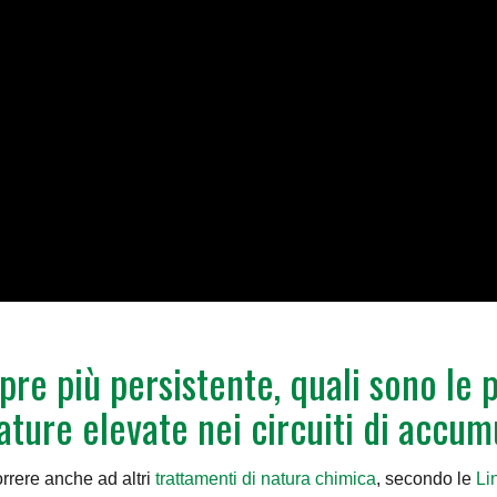
re più persistente, quali sono le po
re elevate nei circuiti di accumul
correre anche ad altri
trattamenti di natura chimica
, secondo le
Li