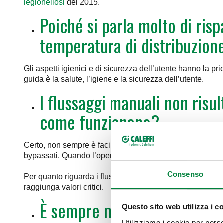
legionellosi
del 2015.
Poiché si parla molto di risp
temperatura di distribuzion
Gli aspetti igienici e di sicurezza dell’utente hanno la p
guida è la salute, l’igiene e la sicurezza dell’utente.
I flussaggi manuali non risul
come funzionano?
Certo, non sempre è facile gestire con flussaggi manuali
bypassati. Quando l’operatore va a bypassare il miscelato
Consenso
Per quanto riguarda i flussaggi elettronici, la loro logi
raggiunga valori critici.
È sempre necessario chiudere
Questo sito web utilizza i c
Utilizziamo i cookie per perso