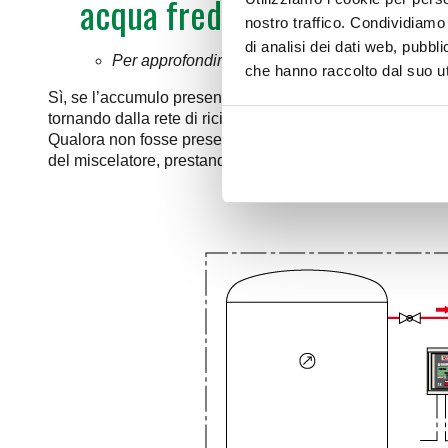
acqua fredda del miscelato
nostro traffico. Condividiamo 
di analisi dei dati web, pubbl
Per approfondimenti sulle reti di ricircolo cons
che hanno raccolto dal suo uti
Sì, se l’accumulo presenta l’attacco ricircolo è fondament
tornando dalla rete di ricircolo si è parzialmente raffredd
Qualora non fosse presente l’attacco ricircolo all’accumu
del miscelatore, prestando attenzione alla disposizione d