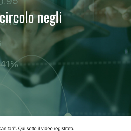
icircolo negli
nitari". Qui sotto il video registrato.