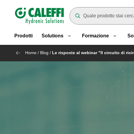
Header main navigation
Mentre digiti compariranno dei
Prodotti
Solutions
Formazione
So
Home
/
Blog
/
Le risposte al webinar "Il circuito di rici