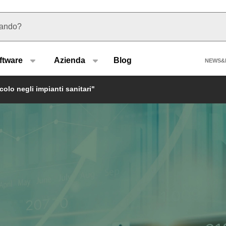
 suggerimenti
Hea
ftware
Azienda
Blog
NEWS&
rcolo negli impianti sanitari"