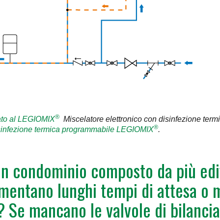
®
cato al LEGIOMIX
Miscelatore elettronico con disinfezione ter
®
disinfezione termica programmabile LEGIOMIX
.
un condominio composto da più edif
amentano lunghi tempi di attesa o
? Se mancano le valvole di bilanci