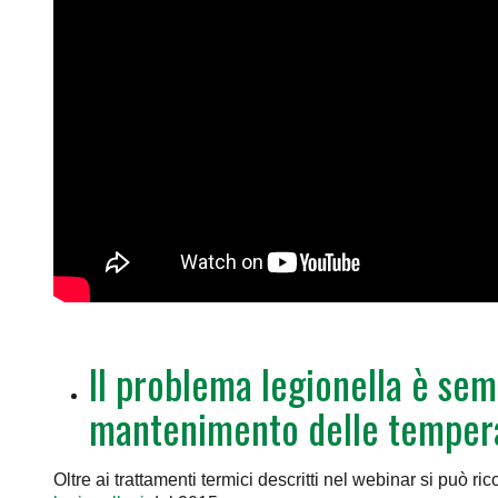
Il
problema legionella
è semp
mantenimento delle temperatu
Oltre ai trattamenti termici descritti nel webinar si può ri