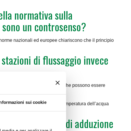
ella normativa sulla
on sono un controsenso?
se norme nazionali ed europee chiariscono che il principio
 stazioni di flussaggio invece
stita da miscelatore termostatici che possono essere
saria.
Informazioni sui cookie
eriodicamente oppure qualora la temperatura dell’acqua
mulo sia nel ramo di adduzione
l media e per analizzare il