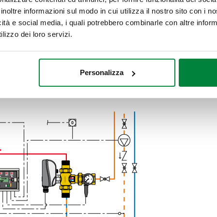
re?
inoltre informazioni sul modo in cui utilizza il nostro sito con i 
icità e social media, i quali potrebbero combinarle con altre inform
igliamo la consultazione di
Idraulica 53
.
lizzo dei loro servizi.
ale andare a chiudere il ricircolo sia all’accumulo che al ramo f
ata e quindi per riportarla alla temperatura di set del miscelatore
lo bisogna fare in modo che il ricircolo si chiuda sia sull’ingr
Personalizza
elle valvole di ritegno, come si vede nello schema sotto: