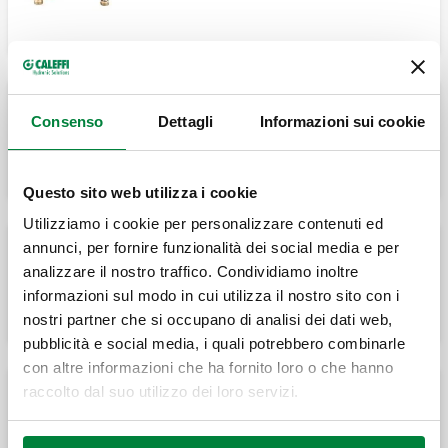
Consenso
Dettagli
Informazioni sui cookie
Contatore volumetrico con uscita
impulsiva.
Questo sito web utilizza i cookie
Utilizziamo i cookie per personalizzare contenuti ed
annunci, per fornire funzionalità dei social media e per
analizzare il nostro traffico. Condividiamo inoltre
Kit valvole di intercettazione a sfera.
informazioni sul modo in cui utilizza il nostro sito con i
nostri partner che si occupano di analisi dei dati web,
pubblicità e social media, i quali potrebbero combinarle
con altre informazioni che ha fornito loro o che hanno
raccolto dal suo utilizzo dei loro servizi.
Cronotermostato con funzione aggiuntiva
di interfaccia utente.