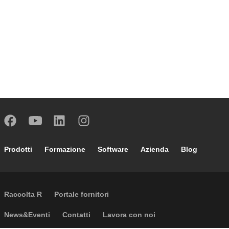
Footer main navigation
Prodotti
Formazione
Software
Azienda
Blog
External links
Raccolta R
Portale fornitori
Footer secondary navigation
News&Eventi
Contatti
Lavora con noi