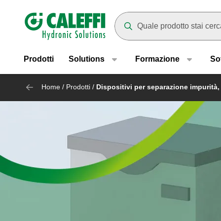
Header main navigation
Mentre digiti compariranno dei
Prodotti
Solutions
Formazione
So
Home
/
Prodotti
/
Dispositivi per separazione impurità,