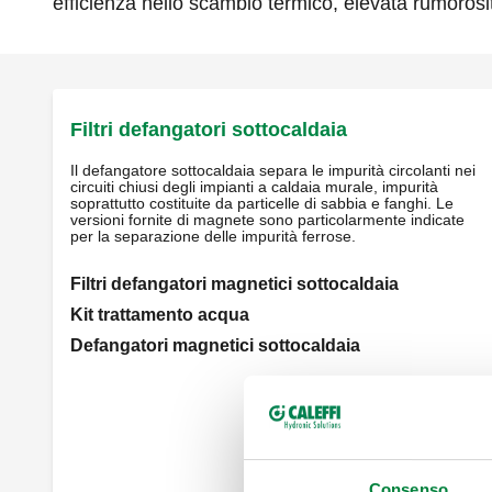
efficienza nello scambio termico, elevata rumorosit
Filtri defangatori sottocaldaia
Il defangatore sottocaldaia separa le impurità circolanti nei
circuiti chiusi degli impianti a caldaia murale, impurità
soprattutto costituite da particelle di sabbia e fanghi. Le
versioni fornite di magnete sono particolarmente indicate
per la separazione delle impurità ferrose.
Filtri defangatori magnetici sottocaldaia
Kit trattamento acqua
Defangatori magnetici sottocaldaia
Vedi tutti i prodotti
Consenso