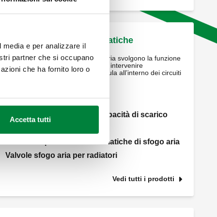
Valvole sfogo aria automatiche
l media e per analizzare il
nostri partner che si occupano
Le valvole automatiche di sfogo aria svolgono la funzione
di eliminare, senza la necessità di intervenire
azioni che ha fornito loro o
manualmente, l’aria che si accumula all’interno dei circuiti
degli impianti di climatizzazione.
Valvole sfogo aria standard
Valvole sfogo aria ad alta capacità di scarico
Accetta tutti
Valvole sfogo aria compatte
Accessori per valvole automatiche di sfogo aria
Valvole sfogo aria per radiatori
Vedi tutti i prodotti