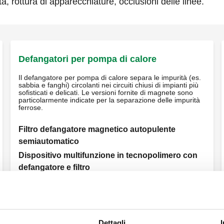
à, rottura di apparecchiature, occlusioni delle linee.
Defangatori per pompa di calore
Il defangatore per pompa di calore separa le impurità (es.
sabbia e fanghi) circolanti nei circuiti chiusi di impianti più
sofisticati e delicati. Le versioni fornite di magnete sono
particolarmente indicate per la separazione delle impurità
ferrose.
Filtro defangatore magnetico autopulente
semiautomatico
Dispositivo multifunzione in tecnopolimero con
defangatore e filtro
Vedi tutti i prodotti
Dettagli