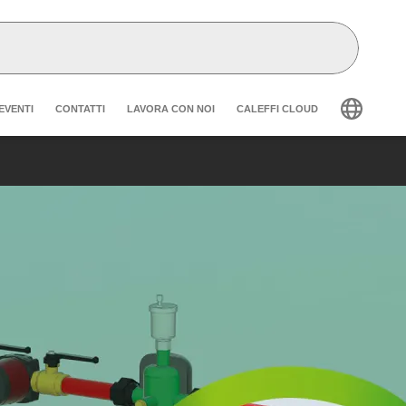
der secondary navigation
EVENTI
CONTATTI
LAVORA CON NOI
CALEFFI CLOUD