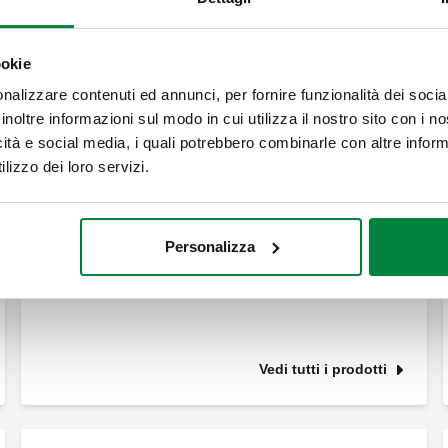
ookie
Dispositivo automatico per pulizia impianti
nalizzare contenuti ed annunci, per fornire funzionalità dei socia
inoltre informazioni sul modo in cui utilizza il nostro sito con i 
Filtri defangatori autopulenti con magnete
icità e social media, i quali potrebbero combinarle con altre inform
lizzo dei loro servizi.
Personalizza
Vedi tutti i prodotti