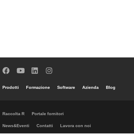
Footer main navigation
Prodotti
Formazione
Software
Azienda
Blog
External links
Raccolta R
Portale fornitori
Footer secondary navigation
News&Eventi
Contatti
Lavora con noi