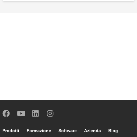
Footer main navigation
Prodotti
Formazione
Software
Azienda
Blog