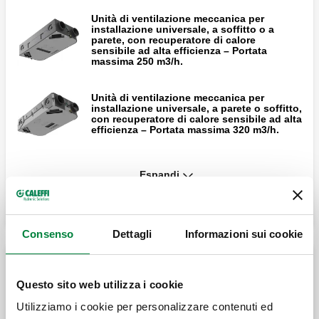
Unità di ventilazione meccanica per
installazione universale, a soffitto o a
parete, con recuperatore di calore
sensibile ad alta efficienza – Portata
massima 250 m3/h.
Unità di ventilazione meccanica per
installazione universale, a parete o soffitto,
con recuperatore di calore sensibile ad alta
efficienza – Portata massima 320 m3/h.
Unità di ventilazione meccanica per
Espandi
installazione universale, a parete o soffitto,
con recuperatore di calore sensibile ad alta
efficienza – Portata massima 400 m3/h.
Consenso
Dettagli
Informazioni sui cookie
Convogliatore di distribuzione silenziato
per installazione verticale.
Unità VMC per installazione universale con
Questo sito web utilizza i cookie
recuperatore di calore entalpico
Utilizziamo i cookie per personalizzare contenuti ed