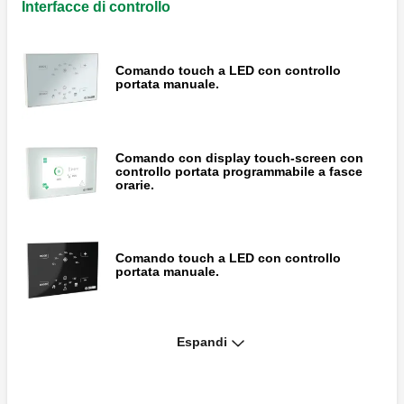
con recuperatore di calore entalpico ad
Interfacce di controllo
alta efficienza – Portata massima 320 m3/h.
Comando touch a LED con controllo
Unità di ventilazione meccanica per
portata manuale.
installazione universale, a parete o soffitto,
con recuperatore di calore entalpico ad
alta efficienza – Portata massima 400 m3/h.
Comando con display touch-screen con
controllo portata programmabile a fasce
orarie.
Comando touch a LED con controllo
portata manuale.
Espandi
Comando con display touch-screen con
controllo portata programmabile a fasce
orarie.