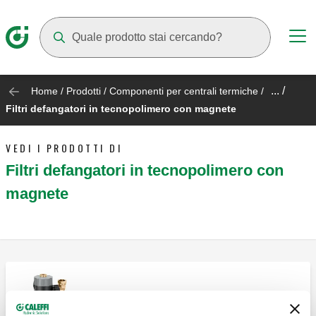
Mentre digiti compariranno dei suggerimenti
... /
Home
/
Prodotti
/
Componenti per centrali termiche
/
Filtri defangatori in tecnopolimero con magnete
VEDI I PRODOTTI DI
Filtri defangatori in tecnopolimero con
magnete
CALEFFI XF, Filtro defangatore magnetico
autopulente semiautomatico.