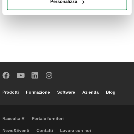
Personalizza
Footer main navigation
Prodotti
Formazione
Software
Azienda
Blog
External links
Raccolta R
Portale fornitori
Footer secondary navigation
News&Eventi
Contatti
Lavora con noi