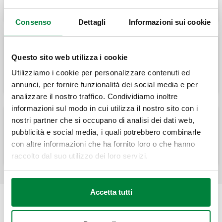
Consenso
Dettagli
Informazioni sui cookie
Questo sito web utilizza i cookie
CALEFFI XF, Filtro defangatore magnetico
autopulente semiautomatico.
Utilizziamo i cookie per personalizzare contenuti ed
annunci, per fornire funzionalità dei social media e per
analizzare il nostro traffico. Condividiamo inoltre
informazioni sul modo in cui utilizza il nostro sito con i
nostri partner che si occupano di analisi dei dati web,
Coibentazione per filtro defangatore
pubblicità e social media, i quali potrebbero combinarle
magnetico autopulente semiautomatico.
con altre informazioni che ha fornito loro o che hanno
raccolto dal suo utilizzo dei loro servizi.
Accetta tutti