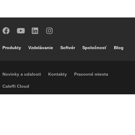
Footer main navigation
Produkty
Vzdelávanie
Softvér
Spoločnosť
Blog
Footer secondary navigation
Novinky a udalosti
Kontakty
Pracovné miesta
Caleffi Cloud
Footer menu
Informácie o spoločnosti
Cookies
Autorské práva
Odvolanie
Súkromie
Accessibility
P.I. IT04104030962 - © 1961 - 2026