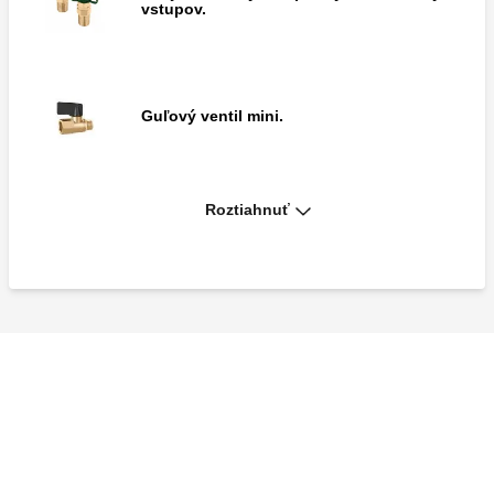
vstupov.
Guľový ventil mini.
Roztiahnuť
Vypúšťací kohútik s pripojením na hadicu
a krytom.
T-kus pre tlakové ventily.
Pár tvaroviek s rýchlospojkovou
striekačkou na pripojenie skúšobných
tlakových portov na meriace prístroje.