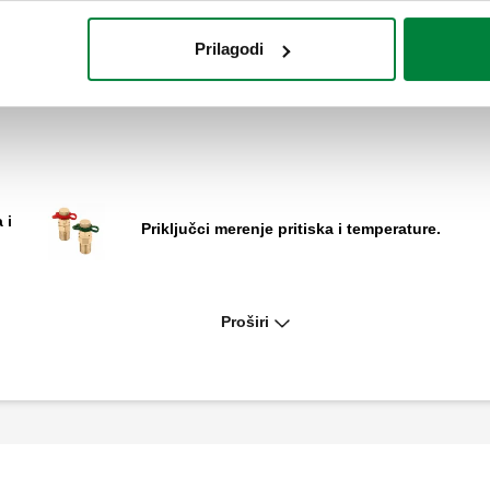
Prilagodi
 i
Priključci merenje pritiska i temperature.
Proširi
om
"T" komad za priključke za ispitivanje
pritiska.