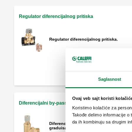
Regulator diferencijalnog pritiska
Regulator diferencijalnog pritiska.
Ventil sa predregulacijom.
Saglasnost
Ovaj veb sajt koristi kolačić
Diferencijalni by-pass ventil
Koristimo kolačiće za persona
Takođe delimo informacije o t
da ih kombinuju sa drugim inf
Diferencijalni by-pass ventil, podesiv sa
graduisanom skalom.