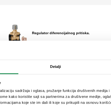
Regulator diferencijalnog pritiska.
Proširi
Ventil sa predregulacijom.
Detalji
e
lizaciju sadržaja i oglasa, pružanje funkcija društvenih medija i 
ome kako koristite sajt sa partnerima za društvene medije, oglaš
ormacijama koje ste im dali ili koje su prikupili na osnovu korišć
Diferencijalni by-pass ventil, podesiv sa
graduisanom skalom.