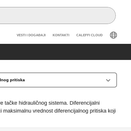
Header secondary navigation
VESTI I DOGAĐAJI
KONTAKTI
CALEFFI CLOUD
lnog pritiska
e tačke hidrauličnog sistema. Diferencijalni
i maksimalnu vrednost diferencijalnog pritiska koji