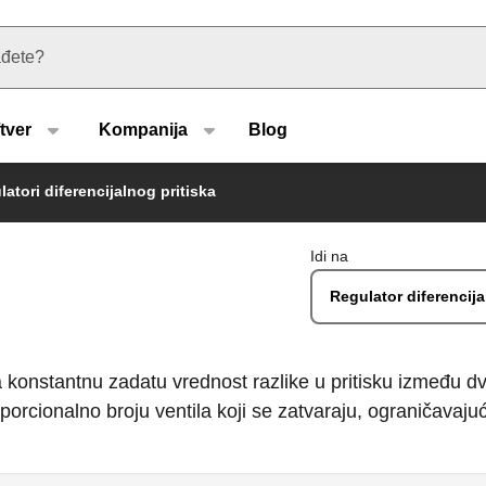
u type
tver
Kompanija
Blog
atori diferencijalnog pritiska
Idi na
Regulator diferencija
va konstantnu zadatu vrednost razlike u pritisku između dv
porcionalno broju ventila koji se zatvaraju, ograničavajuć