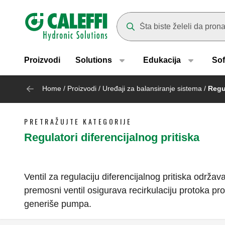
Header main navigation
Suggestions will appear as yo
Proizvodi
Solutions
Edukacija
Sof
Home
/
Proizvodi
/
Uređaji za balansiranje sistema
/
Regul
PRETRAŽUJTE KATEGORIJE
Regulatori diferencijalnog pritiska
Ventil za regulaciju diferencijalnog pritiska održa
premosni ventil osigurava recirkulaciju protoka pro
generiše pumpa.