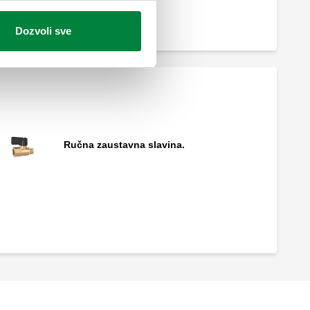
Dozvoli sve
Ručna zaustavna slavina.
Par igličastih priključaka za merenje
protoka.