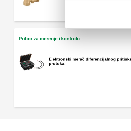
Pribor za merenje i kontrolu
Elektronski merač diferencijalnog pritiska
protoka.
Slavina za punjenje i pražnjenje, sa čep
i nastavkom za crevo.