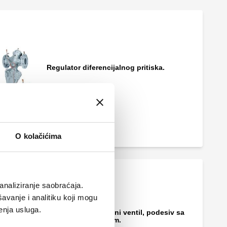
Regulator diferencijalnog pritiska.
O kolačićima
analiziranje saobraćaja.
avanje i analitiku koji mogu
enja usluga.
Diferencijalni optočni ventil, podesiv sa
graduisanom skalom.