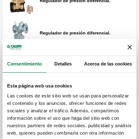
Regulador de presión diferencial.
Regulador de presión diferencial.
Expandir
Consentimiento
Detalles
Acerca de las cookies
Válvula de corte y prerregulación.
Esta página web usa cookies
Las cookies de este sitio web se usan para personalizar
Válvula de corte y prerregulación.
Válvula de by-pass diferencial
el contenido y los anuncios, ofrecer funciones de redes
sociales y analizar el tráfico. Además, compartimos
información sobre el uso que haga del sitio web con
Válvula de by-pass diferencial regulable
nuestros partners de redes sociales, publicidad y análisis
con escala graduada.
web, quienes pueden combinarla con otra información