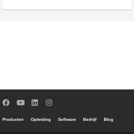
Footer main navigation
Producten
Opleiding
Software
Bedrijf
Blog