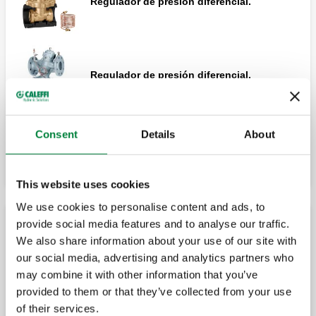
Regulador de presión diferencial.
Regulador de presión diferencial.
Consent
Details
About
Expandir
Válvula de corte y prerregulación.
This website uses cookies
We use cookies to personalise content and ads, to
Válvula de corte y prerregulación.
provide social media features and to analyse our traffic.
Válvula de by-pass diferencial
We also share information about your use of our site with
our social media, advertising and analytics partners who
may combine it with other information that you’ve
Válvula de by-pass diferencial regulable
con escala graduada.
provided to them or that they’ve collected from your use
of their services.