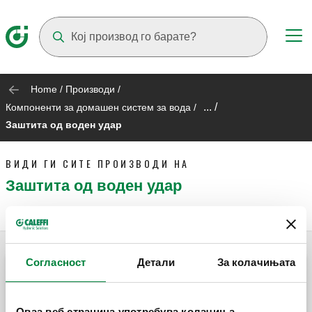
Suggestions will appear as you type
Home
/
Производи
/
... /
Компоненти за домашен систем за вода
/
Заштита од воден удар
ВИДИ ГИ СИТЕ ПРОИЗВОДИ НА
Заштита од воден удар
Согласност
Детали
За колачињата
ANTISHOCK, Воден чекан одводник.
Оваа веб страница употребува колачиња