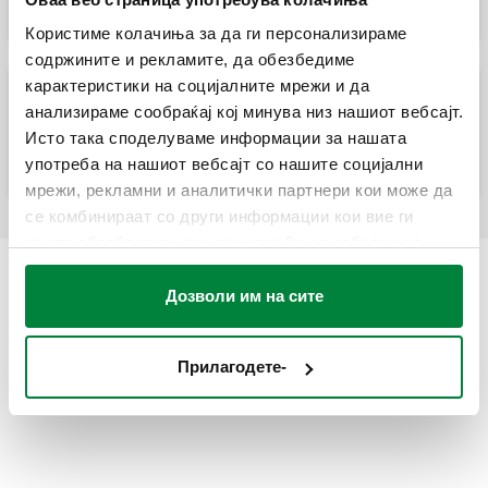
Користиме колачиња за да ги персонализираме
содржините и рекламите, да обезбедиме
карактеристики на социјалните мрежи и да
ANTISHOCK, Одводник за воден чекан за
анализираме сообраќај кој минува низ нашиот вебсајт.
монтирање под мијалници, мијалници во
Исто така споделуваме информации за нашата
бања и машина за перење (3/4").
употреба на нашиот вебсајт со нашите социјални
мрежи, рекламни и аналитички партнери кои може да
се комбинираат со други информации кои вие ги
имате обезбедено или кои можеби се собрани од
вашата употреба на нивните услуги.
Дозволи им на сите
Прилагодете-