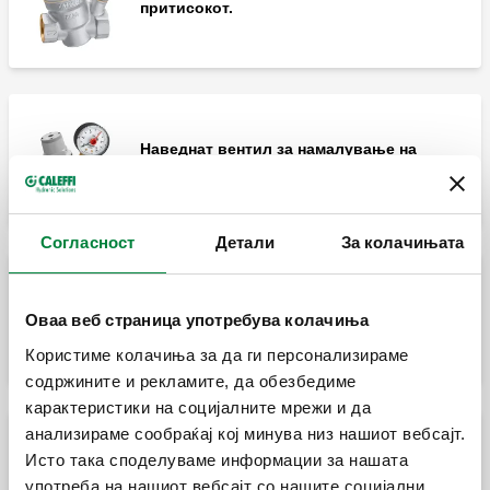
притисокот.
Наведнат вентил за намалување на
притисокот.
Согласност
Детали
За колачињата
Наведнат вентил за намалување на
Оваа веб страница употребува колачиња
притисокот.
Користиме колачиња за да ги персонализираме
содржините и рекламите, да обезбедиме
карактеристики на социјалните мрежи и да
анализираме сообраќај кој минува низ нашиот вебсајт.
Исто така споделуваме информации за нашата
Наведнат вентил за намалување на
притисокот.
употреба на нашиот вебсајт со нашите социјални