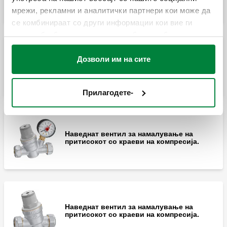
мрежи, рекламни и аналитички партнери кои може да
се комбинираат со други информации кои вие ги
имате обезбедено или кои можеби се собрани од
вашата употреба на нивните услуги.
Дозволи им на сите
Наведнат вентил за намалување на
притисокот со краеви на компресија.
Прилагодете-
Наведнат вентил за намалување на
притисокот со краеви на компресија.
Наведнат вентил за намалување на
притисокот со краеви на компресија.