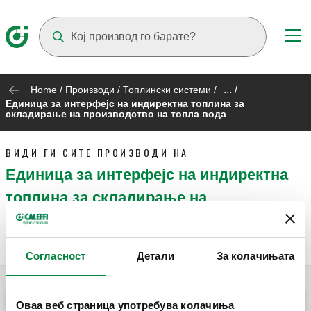
Suggestions will appear as you type
... /
Home
/
Производи
/
Топлински системи
/
Единица за интерфејс на индиректна топлина за
складирање на производство на топла вода
ВИДИ ГИ СИТЕ ПРОИЗВОДИ НА
Единица за интерфејс на индиректна
топлина за складирање на
производство на топла вода
Согласност
Детали
За колачињата
Оваа веб страница употребува колачиња