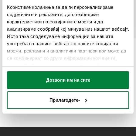
Електронски ѕиден HIU со хидраулично
Користиме колачиња за да ги персонализираме
одвојување за производство на топла
вода со тампон резервоар.
содржините и рекламите, да обезбедиме
карактеристики на социјалните мрежи и да
анализираме сообраќај кој минува низ нашиот вебсајт.
Исто така споделуваме информации за нашата
употреба на нашиот вебсајт со нашите социјални
мрежи, рекламни и аналитички партнери кои може да
се комбинираат со други информации кои вие ги
имате обезбедено или кои можеби се собрани од
вашата употреба на нивните услуги.
Дозволи им на сите
Прилагодете-