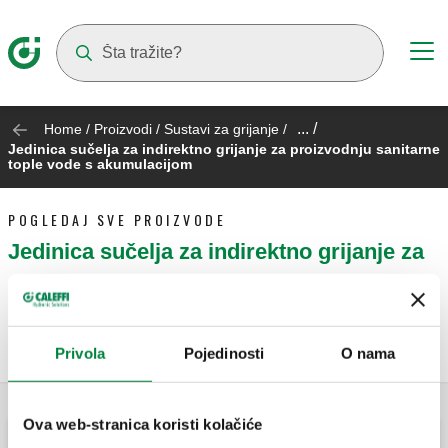
Suggestions will appear as you type
... /
Home
/
Proizvodi
/
Sustavi za grijanje
/
Jedinica sučelja za indirektno grijanje za proizvodnju sanitarne
tople vode s akumulacijom
POGLEDAJ SVE PROIZVODE
Jedinica sučelja za indirektno grijanje za
proizvodnju sanitarne tople vode s
akumulacijom
Privola
Pojedinosti
O nama
Ova web-stranica koristi kolačiće