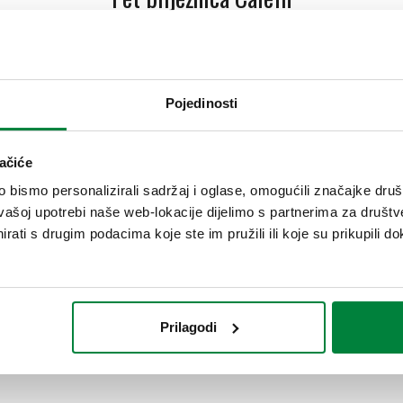
buciju hidrosanitarnih i toplinskih sustava.
Pojedinosti
A ZA KLIMATIZACIJU
ačiće
inala sustava za klimatizaciju.
bismo personalizirali sadržaj i oglase, omogućili značajke društv
vašoj upotrebi naše web-lokacije dijelimo s partnerima za društv
rati s drugim podacima koje ste im pružili ili koje su prikupili do
te se predlažu ručne i računalne metode izračuna.
Softver koji s
A
Prilagodi
 te se predlažu računalne metode izračuna.
Softver koji se spomi