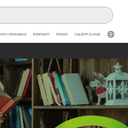
eader secondary navigation
OSTI I DOGAĐAJI
KONTAKTI
POSAO
CALEFFI CLOUD