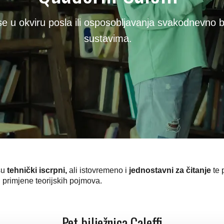
 se u okviru posla ili osposobljavanja svakodnevno b
sustavima.
su
tehnički iscrpni,
ali istovremeno i
jednostavni za čitanje
te 
i primjene teorijskih pojmova.
Pet bilježnica Caleffi