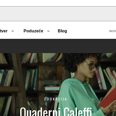
u type
H
tver
Poduzeće
Blog
NOV
EDUKACIJA
Quaderni Caleffi