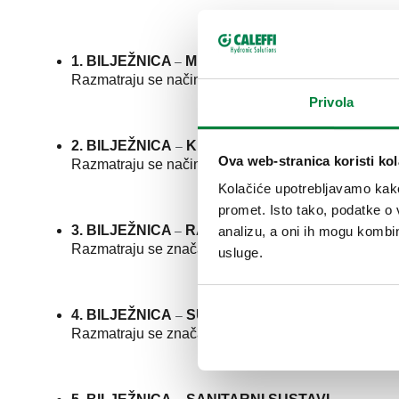
1. BILJEŽNICA
MREŽE ZA DISTRIBUCIJU
–
Razmatraju se načini dimenzioniranja mreža za distri
Privola
2. BILJEŽNICA
KRUGOVI I TERMINALI SUSTAV
–
Ova web-stranica koristi kol
Razmatraju se načini dimenzioniranja krugova i term
Kolačiće upotrebljavamo kako 
promet. Isto tako, podatke o 
3. BILJEŽNICA
RAZDJELNI SUSTAVI
–
analizu, a oni ih mogu kombini
Razmatraju se značajke i učinkovitost ovih sustava 
usluge.
4. BILJEŽNICA
SUSTAVI SA ZRAČNIH PANEL
–
Razmatraju se značajke i učinkovitost ovih sustava