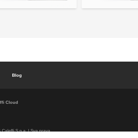
Blog
ffi Cloud
Footer menu
6
Caleffi S.p.a. | Sva prava
Od