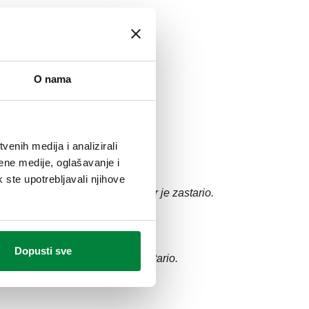
O nama
enih medija i analizirali
ene medije, oglašavanje i
k ste upotrebljavali njihove
e spominje više nije dostupan jer je zastario.
Dopusti sve
nje više nije dostupan jer je zastario.