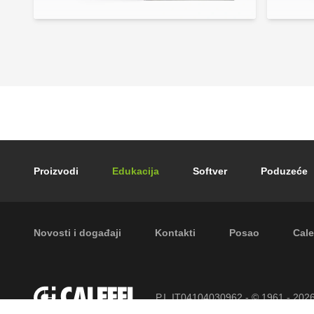
Footer main navigation
Proizvodi
Edukacija
Softver
Poduzeće
Footer secondary navigation
Novosti i događaji
Kontakti
Posao
Cale
P.I. IT04104030962 - © 1961 - 202
pridržana