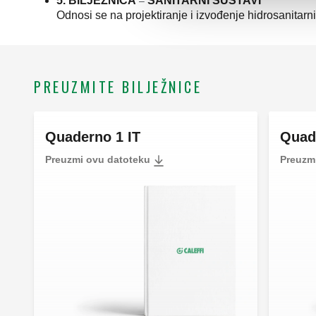
5. BILJEŽNICA
SANITARNI SUSTAVI
–
Odnosi se na projektiranje i izvođenje hidrosanitarn
PREUZMITE BILJEŽNICE
Quaderno 1 IT
Quad
Preuzmi ovu datoteku
Preuzm