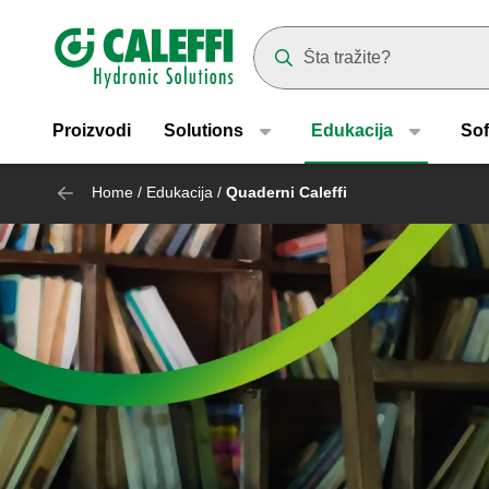
Header main navigation
Suggestions will appear as yo
Proizvodi
Solutions
Edukacija
Sof
Home
/
Edukacija
/
Quaderni Caleffi