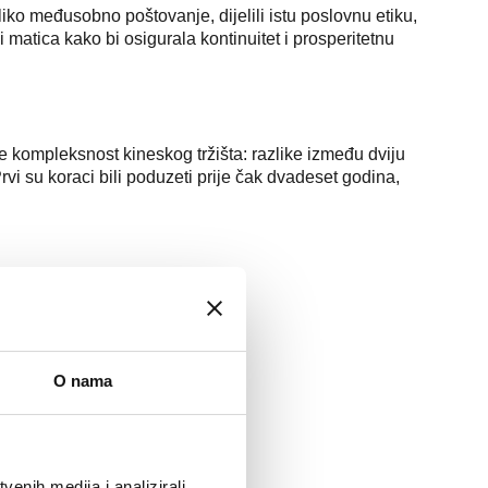
ko međusobno poštovanje, dijelili istu poslovnu etiku,
 i matica kako bi osigurala kontinuitet i prosperitetnu
me kompleksnost kineskog tržišta: razlike između dviju
rvi su koraci bili poduzeti prije čak dvadeset godina,
O nama
enih medija i analizirali