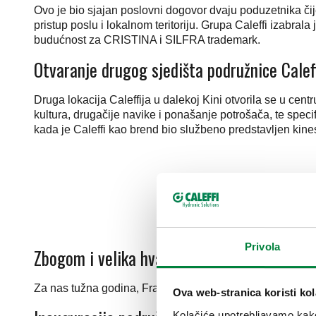
Ovo je bio sjajan poslovni dogovor dvaju poduzetnika čij
pristup poslu i lokalnom teritoriju. Grupa Caleffi izabrala 
budućnost za CRISTINA i SILFRA trademark.
Otvaranje drugog sjedišta podružnice Calef
Druga lokacija Caleffija u dalekoj Kini otvorila se u cen
kultura, drugačije navike i ponašanje potrošača, te speci
kada je Caleffi kao brend bio službeno predstavljen kin
Privola
Zbogom i velika hvala
Za nas tužna godina, Francesco Caleffi je preminuo u tr
Ova web-stranica koristi kol
Kolačiće upotrebljavamo kako 