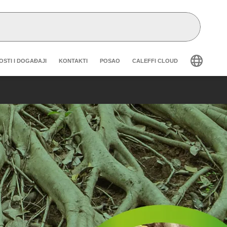
eader secondary navigation
OSTI I DOGAĐAJI
KONTAKTI
POSAO
CALEFFI CLOUD