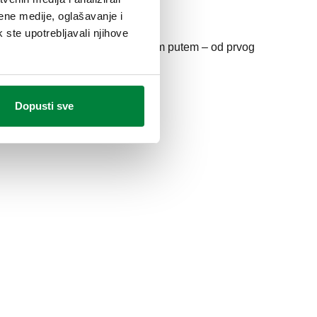
ene medije, oglašavanje i
k ste upotrebljavali njihove
u na lokalnom tržištu i to cijelim putem – od prvog
Dopusti sve
ljska