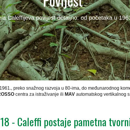
Povijest
ela Caleffijeva povijest detaljno: od početaka u 196
u 1961., preko snažnog razvoja u 80-ima, do međunarodnog komer
ROSSO
centra za istraživanje ili
MAV
automatskog vertikalnog sk
18 - Caleffi postaje pametna tvorn