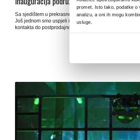
Inauguracija podružnice Caleffi Turska
promet. Isto tako, podatke o 
Sa sjedištem u prekrasnom Istambulu, otvoren je Caleffi 
analizu, a oni ih mogu kombini
Još jednom smo uspjeli izvesti model koji se do sada pok
usluge.
kontakta do postprodajnog odnosa.
2015