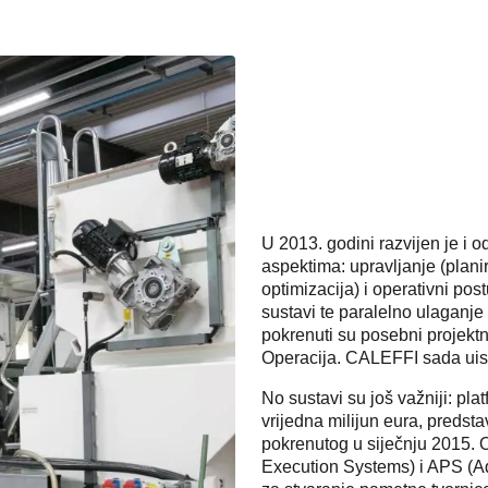
U 2013. godini razvijen je i 
aspektima: upravljanje (planir
optimizacija) i operativni pos
sustavi te paralelno ulaganje
pokrenuti su posebni projektni
Operacija. CALEFFI sada uisti
No sustavi su još važniji: p
vrijedna milijun eura, predst
pokrenutog u siječnju 2015. 
Execution Systems) i APS (Ad