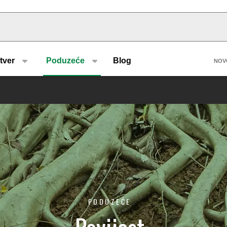
u type
H
tver
Poduzeće
Blog
NOV
PODUZEĆE