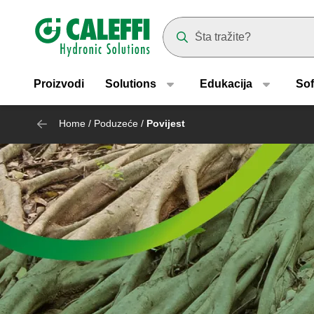
Header main navigation
Suggestions will appear as yo
Proizvodi
Solutions
Edukacija
Sof
Home
/
Poduzeće
/
Povijest