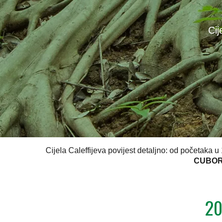
Cij
Cijela Caleffijeva povijest detaljno: od početaka 
CUBO
20