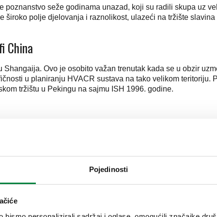
e poznanstvo seže godinama unazad, koji su radili skupa uz veli
je široko polje djelovanja i raznolikost, ulazeći na tržište slavina
fi China
tru Shangaija. Ovo je osobito važan trenutak kada se u obzir uz
fičnosti u planiranju HVACR sustava na tako velikom teritoriju. P
eskom tržištu u Pekingu na sajmu ISH 1996. godine.
2016
Pojedinosti
avnju. No, ostavio nam je sjajnu budućnost kojoj se radujemo.
ačiće
bismo personalizirali sadržaj i oglase, omogućili značajke društv