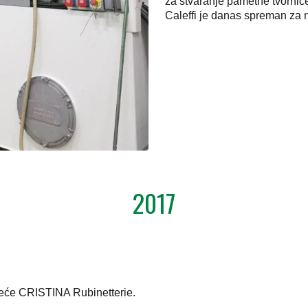
za stvaranje pametne tvornic
Caleffi je danas spreman za n
2017
uzeće CRISTINA Rubinetterie.