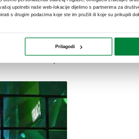
vašoj upotrebi naše web-lokacije dijelimo s partnerima za društv
Turska.
rati s drugim podacima koje ste im pružili ili koje su prikupili do
azao uspješnim: brand koji garantira prvoklasnu tehničku podršk
Prilagodi
 - Otvorenje podružnice Caleffi Po