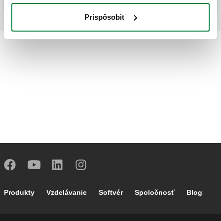
Prispôsobiť
Footer main navigation
Produkty
Vzdelávanie
Softvér
Spoločnosť
Blog