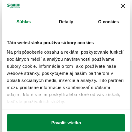
tepelných systémoch na prípravu teplej úžitkovej vody. Jeho
funkciou je smerovať vodu prichádzajúcu zo solárneho
zásobníka vody k používateľom alebo k systému zásobníka
Súhlas
Detaily
O cookies
za účelom integrácie podľa nastavenej teploty. Tento
konkrétny rad usmerňovacích ventilov môže fungovať
nepretržite pri horúcej vode privádzanej pri vysokých
Táto webstránka používa súbory cookies
teplotách zo solárneho zásobníka vody.
Na prispôsobenie obsahu a reklám, poskytovanie funkcií
sociálnych médií a analýzu návštevnosti používame
súbory cookie. Informácie o tom, ako používate naše
webové stránky, poskytujeme aj našim partnerom v
oblasti sociálnych médií, inzercie a analýzy. Títo partneri
Zónové guľové ventily/prepínacie guľové ventily
môžu príslušné informácie skombinovať s ďalšími
(trojcestné)
údajmi, ktoré ste im poskytli alebo ktoré od vás získali,
keď ste používali ich služby.
Motorizovaný trojcestný guľový prepínací
ventil.
Povoliť všetko