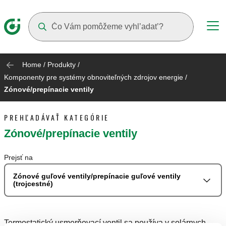
Suggestions will appear as you type
Home
/
Produkty
/
Komponenty pre systémy obnoviteľných zdrojov energie
/
Zónové/prepínacie ventily
PREHĽADÁVAŤ KATEGÓRIE
Zónové/prepínacie ventily
Prejsť na
Zónové guľové ventily/prepínacie guľové ventily
(trojcestné)
Termostatický usmerňovací ventil sa používa v solárnych