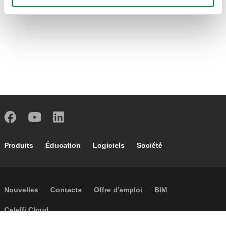
Footer main navigation
Produits
Éducation
Logiciels
Société
Footer secondary navigation
Nouvelles
Contacts
Offre d'emploi
BIM
Caleffi Cloud