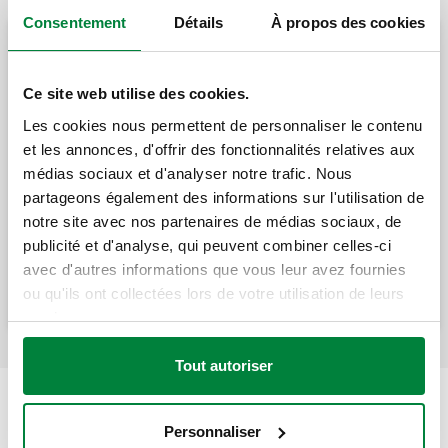
Consentement
Détails
À propos des cookies
Vannes de zone à sphère à trois voies motorisées
Ce site web utilise des cookies.
Vanne directionnelle à sphère trois voies,
Les cookies nous permettent de personnaliser le contenu
motorisée.
et les annonces, d'offrir des fonctionnalités relatives aux
médias sociaux et d'analyser notre trafic. Nous
partageons également des informations sur l'utilisation de
notre site avec nos partenaires de médias sociaux, de
Vanne directionnelle à sphère trois voies,
motorisée.
publicité et d'analyse, qui peuvent combiner celles-ci
avec d'autres informations que vous leur avez fournies
ou qu'ils ont collectées lors de votre utilisation de leurs
services.
Tout autoriser
Personnaliser