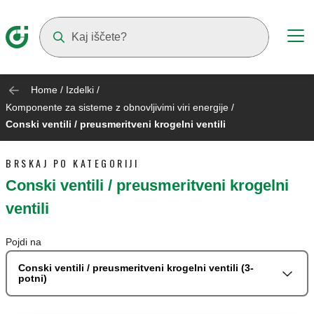
Suggestions will appear as you type
Home
/
Izdelki
/
Komponente za sisteme z obnovljivimi viri energije
/
Conski ventili / preusmeritveni krogelni ventili
BRSKAJ PO KATEGORIJI
Conski ventili / preusmeritveni krogelni
ventili
Pojdi na
Conski ventili / preusmeritveni krogelni ventili (3-
potni)