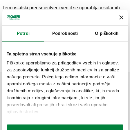
Termostatski preusmeritveni ventil se uporablja v solarnih
toplotnih sistemih, ki proizvajajo vročo vodo za
gospodinjstva. Njegova funkcija je preusmeritev vode, ki
prihaja iz solarnega zalogovnika vroče vode do uporabnikov
Potrdi
Podrobnosti
O piškotkih
oz. do sistema shranjevanja, za integracijo v skladu z
nastavljeno temperaturo. Ta posebna serija preusmeritvenih
ventilov lahko neprekinjeno deluje z dovajanjem vroče vode
Ta spletna stran vsebuje piškotke
pri visokih temperaturah iz solarnega zalogovnika vroče
Piškotke uporabljamo za prilagoditev vsebin in oglasov,
vode.
za zagotavljanje funkcij družbenih medijev in za analize
našega prometa. Poleg tega delimo informacije o vaši
uporabi našega mesta z našimi partnerji s področja
družbenih medijev, oglaševanja in analitike, ki jih morda
Conski ventili / preusmeritveni krogelni ventili (3-
kombinirajo z drugimi informacijami, ki ste jim jih
potni)
posredovali ali pa so jih zbrali skozi vašo uporabo
njihovih storitev.
Tropotni krogelni preusmeritveni ventil z
elektromotornim pogonom.