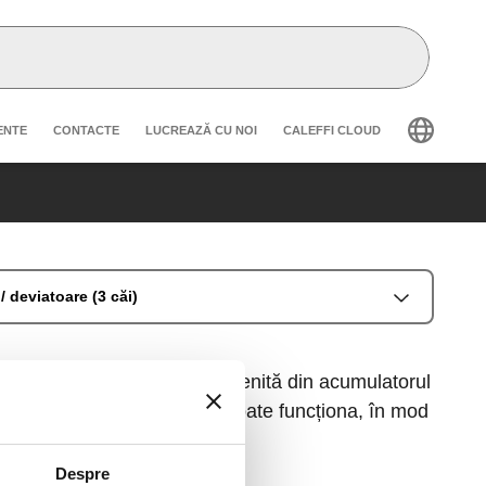
secondary navigation
ENTE
CONTACTE
LUCREAZĂ CU NOI
CALEFFI CLOUD
/ deviatoare (3 căi)
e funcția de a devia apa provenită din acumulatorul
ă vană deviatoare specială poate funcționa, în mod
Despre