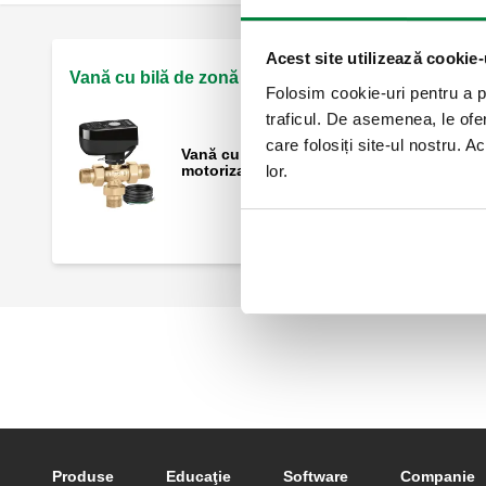
Acest site utilizează cookie-
Vană cu bilă de zonă / deviatoare (3 căi)
Folosim cookie-uri pentru a pe
traficul. De asemenea, le ofer
care folosiți site-ul nostru. A
Vană cu bilă, cu trei căi, deviatoare,
motorizată.
lor.
Footer main navigation
Produse
Educaţie
Software
Companie