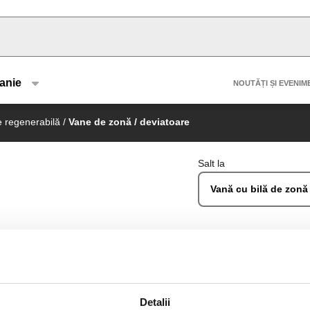
u type
Header 
anie
NOUTĂȚI ȘI EVENIM
 regenerabilă
/
Vane de zonă / deviatoare
Salt la
Vană cu bilă de zonă 
lațiile solare pentru producerea apei calde menajere. Ar
ntru completare, în funcție de temperatura setată. Aceast
intrare, provenite de la rezervorul de acumulare solar.
Detalii