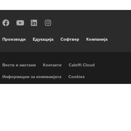
Footer main navigation
Производи
Едукација
Софтвер
Компанија
Footer secondary navigation
Вести и настани
Контакти
Caleffi Cloud
Footer menu
Информации за компанијата
Cookies
Авторски Права
Оградување од одговорност
Приватност
Accessibility
P.I. IT04104030962 - © 1961 - 2026
Caleffi S.p.a. | Сите права се
задржани