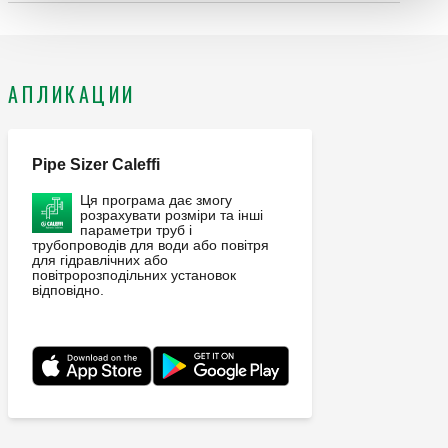
и клуч за ален. Поврзување на радијаторот: G 1/2" A
(ISO 228-1) M, влезови. Приклучоци за цевки: 23 p.
1,5, крајниот излез, Приклучок за фитинзи Caleffi.
Максимален работен притисок: 10 bar. Среден
АПЛИКАЦИИ
температурен опсег: 5–100 °C. Завршница: црна. Kv
вентил: 1,27 m³/h. Kv заклучувачки вентил: 1,37 m³/h.
Материјал: месинг.
Pipe Sizer Caleffi
Ця програма дає змогу
розрахувати розміри та інші
параметри труб і
трубопроводів для води або повітря
для гідравлічних або
повітророзподільних установок
відповідно.