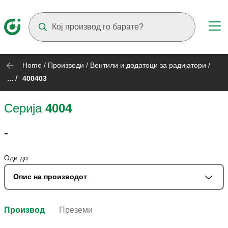
Suggestions will appear as you type
Home
/
Производи
/
Вентили и додатоци за радијатори
/
... /
400403
Серија
4004
-
Оди до
Опис на производот
Производ
Преземи