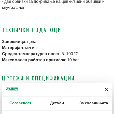
- две обвивки за покривање на цевки/ѕидни обвивки и
клуч за ален.
ТЕХНИЧКИ ПОДАТОЦИ
Завршница
:
црна
Материјал
:
месинг
Среден температурен опсег
:
5–100 °C
Максимален работен притисок
:
10 bar
ЦРТЕЖИ И СПЕЦИФИКАЦИИ
Поврзување на
Приклучоци за
Kv
Број на дел
Actions
радијаторот
цевки
вентил
Согласност
Детали
За колачињата