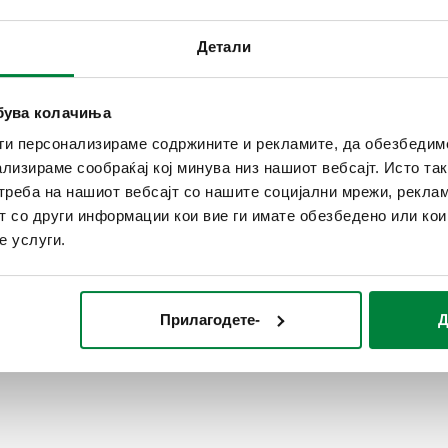
CALEFFI, 663000. Асиметрич
mm w.g.). Поврзување 1: G 1/
Детали
(ISO 228-1) M, крајниот изл
температурен опсег: -10–110
ебува колачиња
ги персонализираме содржините и рекламите, да обезбедим
SCIP code
0e3a44e7-8f76-4cef-8c44-2
ализираме сообраќај кој минува низ нашиот вебсајт. Исто т
реба на нашиот вебсајт со нашите социјални мрежи, реклам
т со други информации кои вие ги имате обезбедено или ко
е услуги.
Прилагодете-
Д