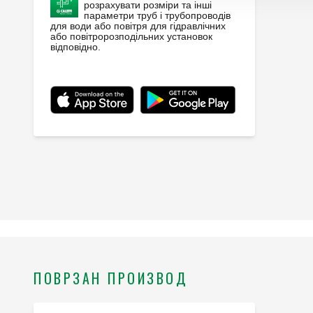
розрахувати розміри та інші
параметри труб і трубопроводів
для води або повітря для гідравлічних
або повітророзподільних установок
відповідно.
ПОВРЗАН ПРОИЗВОД