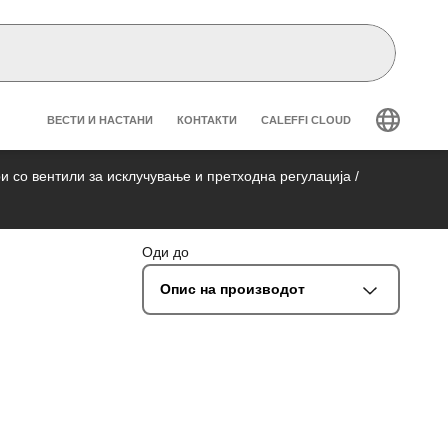
Header secondary navigation
ВЕСТИ И НАСТАНИ
КОНТАКТИ
CALEFFI CLOUD
и со вентили за исклучување и претходна регулација
/
Оди до
Опис на производот