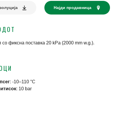
золуција
Најди продавница
ОДОТ
 со фиксна поставка 20 kPa (2000 mm w.g.).
ТОЦИ
псег
:
-10–110 °C
ритисок
:
10 bar