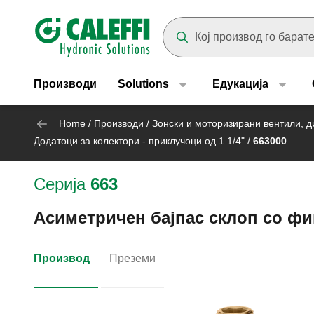
Header main navigation
Suggestions will appear as yo
Производи
Solutions
Едукација
Home
/
Производи
/
Зонски и моторизирани вентили, д
Додатоци за колектори - приклучоци од 1 1/4"
/
663000
Серија
663
Асиметричен бајпас склоп со фик
Производ
Преземи