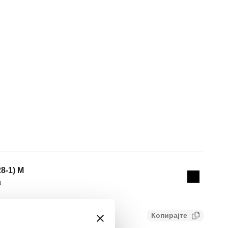
Actions
28-1) M
Collapse 
з
Копирајте