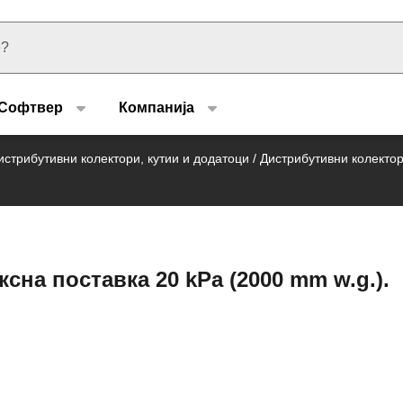
u type
Софтвер
Компанија
истрибутивни колектори, кутии и додатоци
/
Дистрибутивни колектор
сна поставка 20 kPa (2000 mm w.g.).