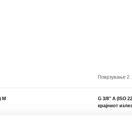
Поврзување 2
) M
G 3/8" A (ISO 2
крајниот изле
Текст за опис