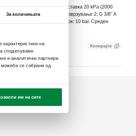
ен бајпас склоп со фиксна поставка 20 kPa (2000
2" A (ISO 228-1) M, влезови. Поврзување 2: G 3/8" A
За колачињата
ез. Максимален работен притисок: 10 bar. Среден
 °C.
е карактеристики на
Копирајте
71a72114e3b
ака споделуваме
ни и аналитички партнери
и можеби се собрани од
озволи им на сите