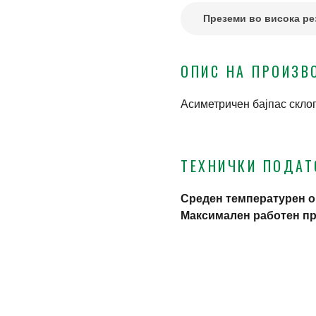
Преземи во висока ре
ОПИС НА ПРОИЗВ
Асиметричен бајпас склоп
ТЕХНИЧКИ ПОДА
Среден температурен о
Максимален работен п