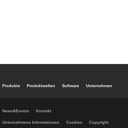
Footer main navigation
Produkte
Produktwelten
Software
Unternehmen
Footer secondary navigation
News&Events
Kontakt
Footer menu
Unternehmens Informationen
Cookies
Copyright