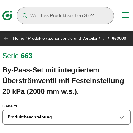
Suggestions will appear as you type
... /
Home
/
Produkte
/
Zonenventile und Verteiler
/
663000
Serie
663
By-Pass-Set mit integriertem
Überströmventil mit Festeinstellung
20 kPa (2000 mm w.s.).
Gehe zu
Produktbeschreibung