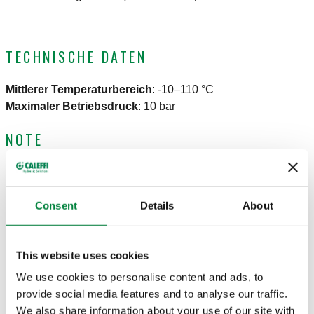
TECHNISCHE DATEN
Mittlerer Temperaturbereich
:
-10–110 °C
Maximaler Betriebsdruck
:
10 bar
NOTE
Für vormontierte Verteiler der Serie 663.
Consent
Details
About
ZEICHNUNGEN UND SPEZIFIKATIONEN
This website uses cookies
We use cookies to personalise content and ads, to
Artikelnummer
Verbindung 1
Verbindung 2
Actions
provide social media features and to analyse our traffic.
We also share information about your use of our site with