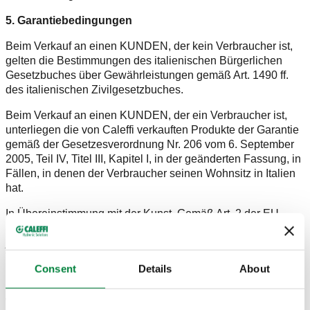
5. Garantiebedingungen
Beim Verkauf an einen KUNDEN, der kein Verbraucher ist,
gelten die Bestimmungen des italienischen Bürgerlichen
Gesetzbuches über Gewährleistungen gemäß Art. 1490 ff.
des italienischen Zivilgesetzbuches.
Beim Verkauf an einen KUNDEN, der ein Verbraucher ist,
unterliegen die von Caleffi verkauften Produkte der Garantie
gemäß der Gesetzesverordnung Nr. 206 vom 6. September
2005, Teil IV, Titel III, Kapitel I, in der geänderten Fassung, in
Fällen, in denen der Verbraucher seinen Wohnsitz in Italien
hat.
In Übereinstimmung mit der Kunst. Gemäß Art. 2 der EU-
Richtlinie 2019/771 bezeichnet der Begriff „Verbraucher“
jede natürliche Person, die im Zusammenhang mit
Verträgen, die unter diese Richtlinie fallen, zu Zwecken
Consent
Details
About
handelt, die nicht ihrer gewerblichen, geschäftlichen,
handwerklichen oder beruflichen Tätigkeit zugerechnet
werden können.