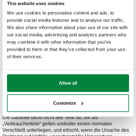
This website uses cookies
Wenn der Verbraucher seinen Wohnsitz in einem anderen
We use cookies to personalise content and ads, to
EU-Mitgliedstaat hat, hat dieser Verbraucher Anspruch auf
eine Garantie gemäß den für ihn geltenden nationalen
provide social media features and to analyse our traffic.
Gesetzen zum Verkauf von Konsumgütern, ausgestellt in
We also share information about your use of our site with
Umsetzung der EU-Richtlinie 2019/771, as geändert.
our social media, advertising and analytics partners who
may combine it with other information that you’ve
Verbraucher mit Wohnsitz oder Sitz außerhalb der EU haben
provided to them or that they’ve collected from your use
das Recht auf Gewährleistung nach Maßgabe der sonstigen
of their services.
örtlich geltenden verbindlichen Bestimmungen für den
Verkauf von Verbrauchsgütern.
CALEFFI kann nicht für Fehlfunktionen oder Mängel haftbar
gemacht werden, die auf eine fehlerhafte Installation,
Allow all
Verwendung oder Wartung der gekauften Produkte oder auf
die Nichtbeachtung der Anweisungen in der
Bedienungsanleitung und/oder auf etwaigen Warnschildern
Customize
zurückzuführen sind.
Die Garantie deckt nicht alle Teile ab, die als
„Verbraucherteile“ gelten und/oder einem normalen
Verschleiß unterliegen, und erlischt, wenn die Ursache des