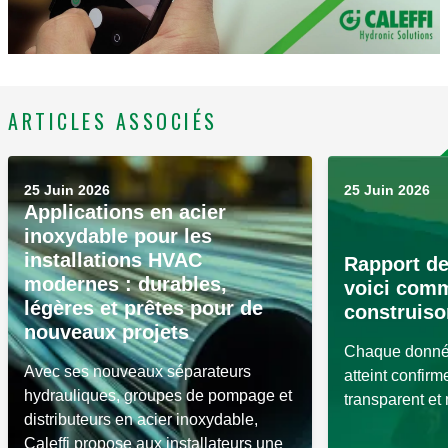
ARTICLES ASSOCIÉS
25 Juin 2026
25 Juin 2026
Applications en acier
inoxydable pour les
installations HVAC
Rapport de
modernes : durables,
voici com
légères et prêtes pour de
construiso
nouveaux projets
Chaque donnée
Avec ses nouveaux séparateurs
atteint confir
hydrauliques, groupes de pompage et
transparent et
distributeurs en acier inoxydable,
Caleffi propose aux installateurs une