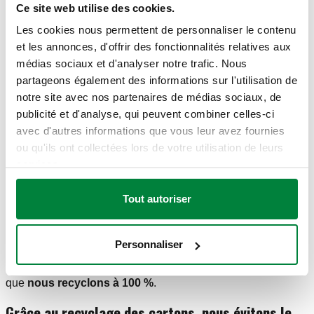
Ce site web utilise des cookies.
Les cookies nous permettent de personnaliser le contenu
Au total,
1 000 tonnes
de plastiques hautes performances
et les annonces, d'offrir des fonctionnalités relatives aux
sont traités chaque année dans nos usines. Depuis plus de
médias sociaux et d'analyser notre trafic. Nous
10 ans, nous éliminons les déchets et les matériaux broyés,
partageons également des informations sur l'utilisation de
que nous sommes désormais en mesure de
réutiliser et de
notre site avec nos partenaires de médias sociaux, de
recycler à
98,5 %.
publicité et d'analyse, qui peuvent combiner celles-ci
Les emballages en plastique font également l'objet d'un
avec d'autres informations que vous leur avez fournies
important projet de recyclage : pour certaines lignes et
ou qu'ils ont collectées lors de votre utilisation de leurs
certains clients spécifiques, nous avons déjà éliminé le film
services.
rétractable et modifié le système d'emballage, ce qui a
permis d'économiser environ 6 tonnes de cellophane par an.
Tout autoriser
Au cours des deux dernières années, l'entreprise s'est
lentement débarrassée du
papier et du carton
. Nous avons
mis en place une nouvelle organisation avec 21 presses
Personnaliser
verticales qui réduisent d'énormes quantités de carton (ainsi
que de plastique d'emballage entrant) en balles compactes
que
nous recyclons à 100 %
.
Grâce au recyclage des cartons, nous évitons le