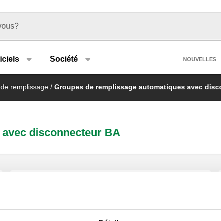
u type
Heade
iciels
Société
NOUVELLES
de remplissage
/
Groupes de remplissage automatiques avec disc
 avec disconnecteur BA
Groupe de remplissage automatique à
grand débit avec disconnecteur type
BA, filtre en Y et vannes d'arrêt.