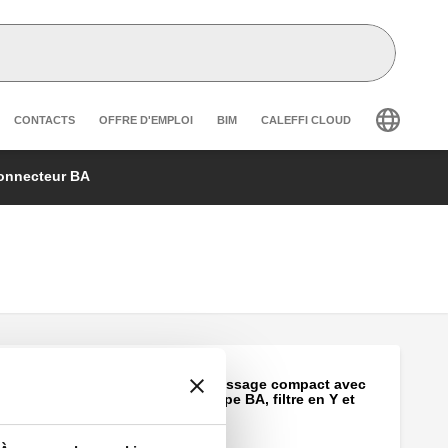
r secondary navigation
CONTACTS
OFFRE D'EMPLOI
BIM
CALEFFI CLOUD
onnecteur BA
Groupe de remplissage compact avec
disconnecteur type BA, filtre en Y et
vannes d'arrêt.