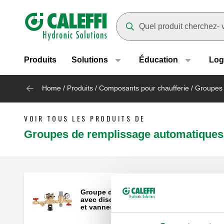
Header main navigation
Suggestions will appear as yo
Produits
Solutions
Éducation
Log
Home
/
Produits
/
Composants pour chaufferie
/
Groupes 
VOIR TOUS LES PRODUITS DE
Groupes de remplissage automatiques
Groupe de remplissage automatique
avec disconnecteur type BA, filtre en Y
et vannes d'arrêt.