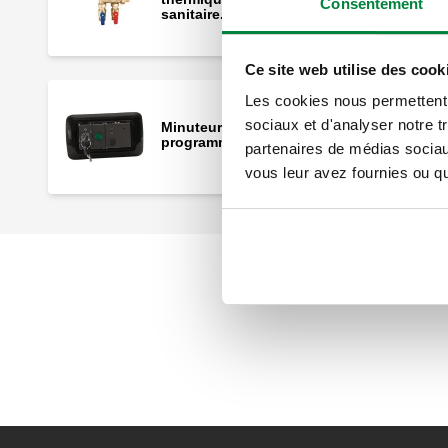
Consentement
sanitaire.
Ce site web utilise des cook
Les cookies nous permettent d
sociaux et d'analyser notre t
Minuteur à clé d’autorisation
programmable de 0,5 à 15 minutes.
partenaires de médias sociaux
vous leur avez fournies ou qu'