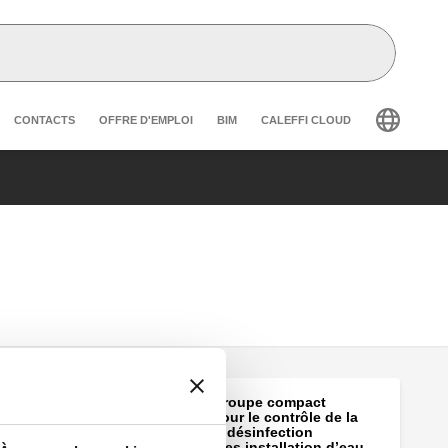
r secondary navigation
CONTACTS
OFFRE D'EMPLOI
BIM
CALEFFI CLOUD
LEGIOFLOW®, Groupe compact
multifonctions pour le contrôle de la
température et la désinfection
thermique, pour les installation d’eau