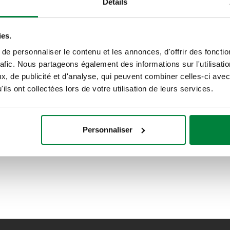
Détails
sanitaire. Version sans kit de dérivation
pour circuit d’eau froide.
ies.
e personnaliser le contenu et les annonces, d'offrir des fonctio
rafic. Nous partageons également des informations sur l'utilisati
, de publicité et d'analyse, qui peuvent combiner celles-ci avec
ils ont collectées lors de votre utilisation de leurs services.
Personnaliser