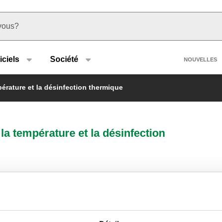
u type
Heade
iciels
Société
NOUVELLES
érature et la désinfection thermique
a température et la désinfection
LEGIOFLOW®, Groupe compact
multifonctions pour le contrôle de la
température et la désinfection
thermique, pour les installation d’eau