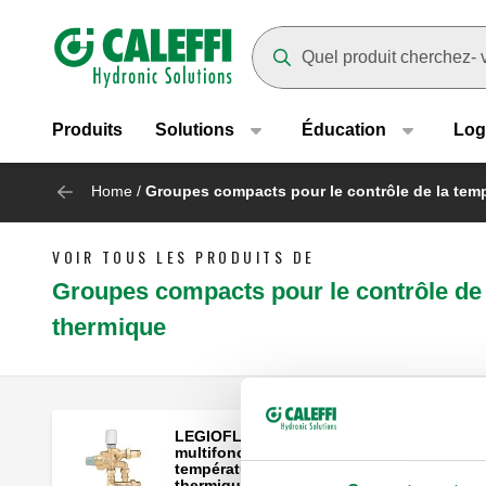
Header main navigation
Suggestions will appear as yo
Produits
Solutions
Éducation
Log
Home
/
Groupes compacts pour le contrôle de la temp
VOIR TOUS LES PRODUITS DE
Groupes compacts pour le contrôle de l
thermique
LEGIOFLOW®, Groupe compact
multifonctions pour le contrôle de la
température et la désinfection
thermique, pour les installation d’eau