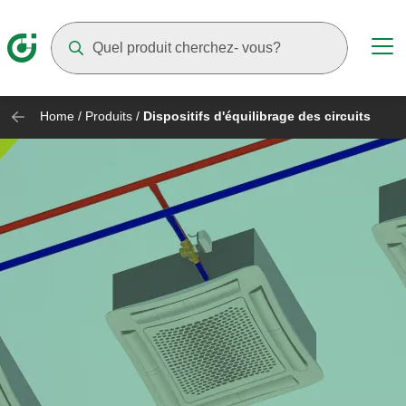
Suggestions will appear as you type
Home
/
Produits
/
Dispositifs d'équilibrage des circuits