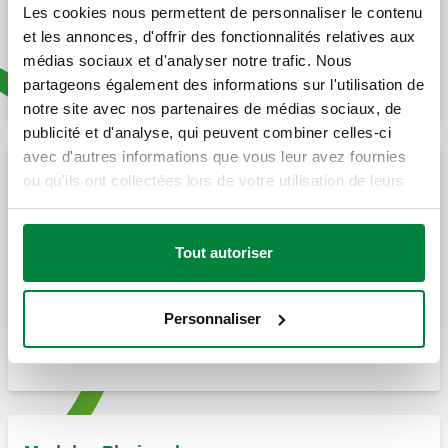
Stabilisateurs automatiques de débit - AUTOFLOW®
Les cookies nous permettent de personnaliser le contenu
et les annonces, d'offrir des fonctionnalités relatives aux
Cartouches de rechange AUTOFLOW®
médias sociaux et d'analyser notre trafic. Nous
partageons également des informations sur l'utilisation de
Voir tous les produits
notre site avec nos partenaires de médias sociaux, de
publicité et d'analyse, qui peuvent combiner celles-ci
avec d'autres informations que vous leur avez fournies
ou qu'ils ont collectées lors de votre utilisation de leurs
Groupe de raccordement et de régulation pour
services.
unités terminales HVAC
Groupe de raccordement avec dispositif Venturi
Tout autoriser
Groupe de raccordement sans dispositif Venturi
Actionneurs pour vannes PICV
Personnaliser
Voir tous les produits