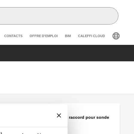
r secondary navigation
CONTACTS
OFFRE D'EMPLOI
BIM
CALEFFI CLOUD
Té de 3/4" F avec raccord pour sonde
M10x1.