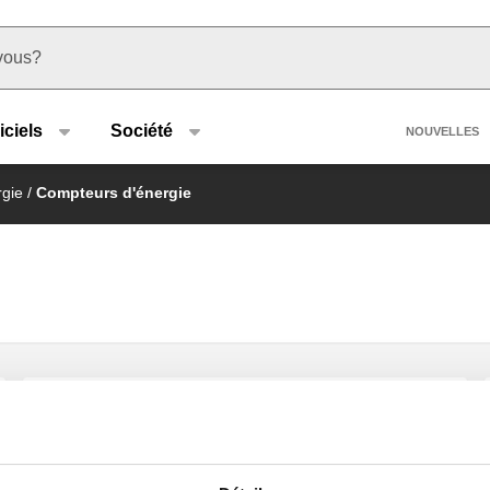
u type
Heade
iciels
Société
NOUVELLES
rgie
/
Compteurs d'énergie
Vanne d'arrêt à sphère 3/4" F avec
raccord pour sonde M10x1.