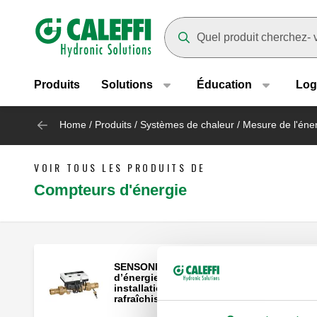
Header main navigation
Suggestions will appear as yo
Produits
Solutions
Éducation
Log
Home
/
Produits
/
Systèmes de chaleur
/
Mesure de l'éne
VOIR TOUS LES PRODUITS DE
Compteurs d'énergie
SENSONICAL ULTRA, Compteur
d’énergie compact à ultrasons pour
installations de chauffage et
rafraîchissement.