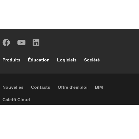
Footer main navigation
Produits
Éducation
Logiciels
Société
Footer secondary navigation
Nouvelles
Contacts
Offre d'emploi
BIM
Caleffi Cloud
Footer menu
Informations sur la société
Cookies
Copyright
Réclamations
Règles de confidentialité
Conditions generales
Accessibilité