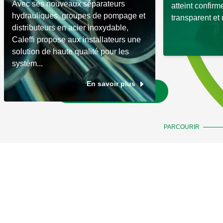
Avec ses nouveaux séparateurs
atteint confir
hydrauliques, groupes de pompage et
transparent et
distributeurs en acier inoxydable,
Caleffi propose aux installateurs une
solution de haute qualité pour les
systèm...
En savoir plus
Aller aux actualités
PARCOURIR