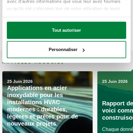
avec d'autres informations que vous leur avez fournies
obtenus jusqu'à présent ainsi que les objectifs que nous
ou qu'ils ont collectées lors de votre utilisation de leurs
nous engageons à atteindre à l'avenir.
services.
Tout autoriser
Curieux de découvrir le rapport complet ?
Personnaliser
ARTICLES ASSOCIÉS
25 Juin 2026
25 Juin 2026
Applications en acier
inoxydable pour les
installations HVAC
Rapport de
modernes : durables,
voici com
légères et prêtes pour de
construiso
nouveaux projets
Chaque donnée