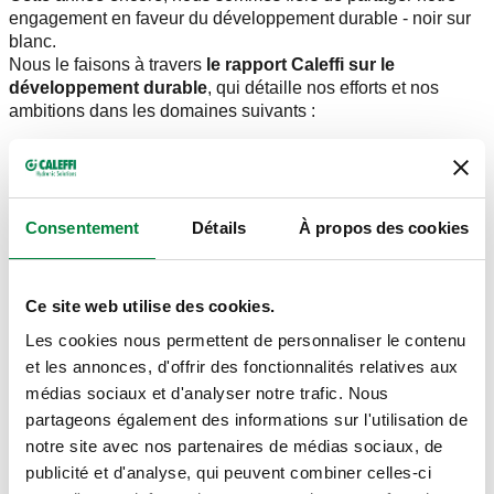
engagement en faveur du développement durable - noir sur
blanc.
Nous le faisons à travers
le rapport Caleffi sur le
développement durable
, qui détaille nos efforts et nos
ambitions dans les domaines suivants :
consommation et conservation de l'énergie
gestion de l'eau
la sécurité sur le lieu de travail
la formation et le développement des employés
Consentement
Détails
À propos des cookies
investissements dans la croissance durable
la coopération avec les fournisseurs.
Ce site web utilise des cookies.
Mais avant tout, il s'agit de
responsabilité
. Responsabilité à
l'égard de nos collaborateurs, de nos clients et du monde qui
Les cookies nous permettent de personnaliser le contenu
nous entoure.
et les annonces, d'offrir des fonctionnalités relatives aux
médias sociaux et d'analyser notre trafic. Nous
Depuis 2022, nous publions
volontairement
ce rapport
parce que nous pensons que la durabilité est plus qu'une
partageons également des informations sur l'utilisation de
tendance : il s'agit d'une méthode de travail structurelle,
notre site avec nos partenaires de médias sociaux, de
mesurable et tangible. Grâce à ce rapport, nous partageons
publicité et d'analyse, qui peuvent combiner celles-ci
de manière transparente les résultats que nous avons