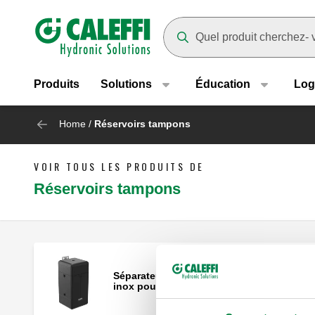
Header main navigation
Suggestions will appear as yo
Produits
Solutions
Éducation
Log
Home
/
Réservoirs tampons
VOIR TOUS LES PRODUITS DE
Réservoirs tampons
Séparateur hydraulique inertiel en acier
inox pour pompe à chaleur.