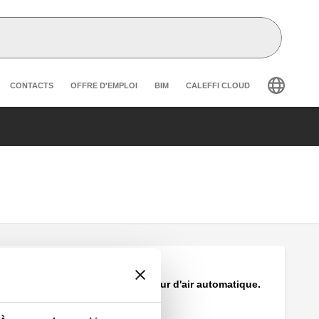
r secondary navigation
CONTACTS
OFFRE D'EMPLOI
BIM
CALEFFI CLOUD
MINICAL®, Purgeur d'air automatique.