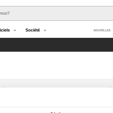
u type
Heade
iciels
Société
NOUVELLES
Réservoir tampon-séparateur
hydraulique mural pour pompe à
chaleur.