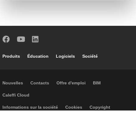
Footer main navigation
Produits
Éducation
Logiciels
Société
Footer secondary navigation
Nouvelles
Contacts
Offre d'emploi
BIM
Caleffi Cloud
Footer menu
Informations sur la société
Cookies
Copyright
Réclamations
Règles de confidentialité
Conditions generales
Accessibilité