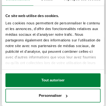
Pièces de rechange pour groupes de
Ce site web utilise des cookies.
régulation série 266-267 et régulateur série
257.
Les cookies nous permettent de personnaliser le contenu
et les annonces, d'offrir des fonctionnalités relatives aux
médias sociaux et d'analyser notre trafic. Nous
partageons également des informations sur l'utilisation de
notre site avec nos partenaires de médias sociaux, de
Doigt de gant pour sonde art.150006.
publicité et d'analyse, qui peuvent combiner celles-ci
avec d'autres informations que vous leur avez fournies
ou qu'ils ont collectées lors de votre utilisation de leurs
services.
Tout autoriser
Personnaliser