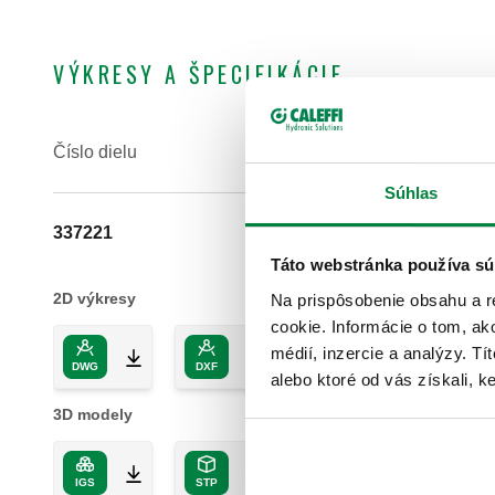
VÝKRESY A ŠPECIFIKÁCIE
Číslo dielu
Súhlas
337221
Táto webstránka používa sú
2D výkresy
Na prispôsobenie obsahu a r
cookie. Informácie o tom, ak
médií, inzercie a analýzy. Tí
DWG
DXF
PDF
alebo ktoré od vás získali, ke
3D modely
IGS
STP