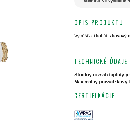
Stiahnuť vo vysokom ro
OPIS PRODUKTU
Vypúšťací kohút s kovovým
TECHNICKÉ ÚDAJE
Stredný rozsah teploty p
Maximálny prevádzkový t
CERTIFIKÁCIE