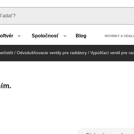
u type
Header 
oftvér
Spoločnosť
Blog
NOVINKY A UDAL
ečistôt
/
Odvzdušňovacie ventily pre radiátory
/
Vypúšťací ventil pre ra
ním.