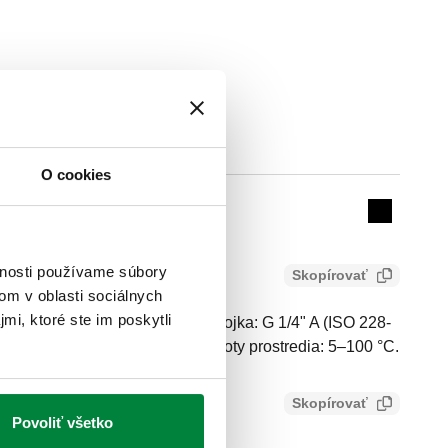
Actions
O cookies
Collapse 
vnosti používame súbory
Skopírovať
om v oblasti sociálnych
mi, ktoré ste im poskytli
ohút s kovovým tesnením. Prípojka: G 1/4" A (ISO 228-
lak: 10 bar. Stredný rozsah teploty prostredia: 5–100 °C.
Skopírovať
2395a8c548d0
Povoliť všetko