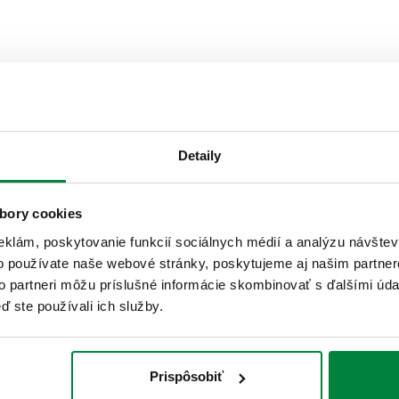
Prípojka
Detaily
G 1/4" A (ISO 228-1) M
bory cookies
Text ponuky
eklám, poskytovanie funkcií sociálnych médií a analýzu návšte
o používate naše webové stránky, poskytujeme aj našim partner
to partneri môžu príslušné informácie skombinovať s ďalšími údaj
CALEFFI, 337221. Vypúšťací k
ď ste používali ich služby.
1) M. Maximálny prevádzkový t
SCIP code
08e79030-6684-493d-aac3-
Prispôsobiť