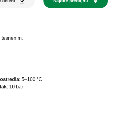
zlíšení
Nájdite predajňu
 tesnením.
rostredia
:
5–100 °C
lak
:
10 bar