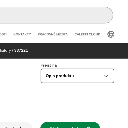
secondary navigation
OSTI
KONTAKTY
PRACOVNÉ MIESTA
CALEFFI CLOUD
diátory
/
337221
Prejsť na
Opis produktu