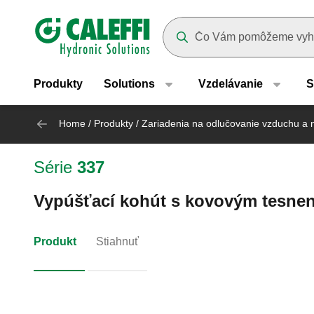
Header main navigation
Suggestions will appear as yo
Produkty
Solutions
Vzdelávanie
S
Home
/
Produkty
/
Zariadenia na odlučovanie vzduchu a n
Série
337
Vypúšťací kohút s kovovým tesne
Produkt
Stiahnuť