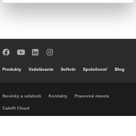
Footer main navigation
Produkty
Vzdelávanie
Softvér
Spoločnosť
Blog
Footer secondary navigation
Novinky a udalosti
Kontakty
Pracovné miesta
Caleffi Cloud
Footer menu
Informácie o spoločnosti
Cookies
Autorské práva
Odvolanie
Súkromie
Accessibility