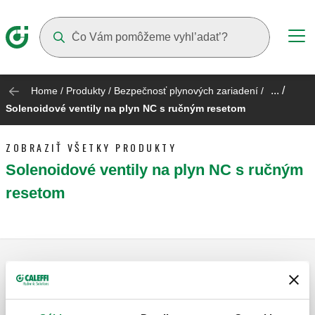
Suggestions will appear as you type
... /
Home
/
Produkty
/
Bezpečnosť plynových zariadení
/
Solenoidové ventily na plyn NC s ručným resetom
ZOBRAZIŤ VŠETKY PRODUKTY
Solenoidové ventily na plyn NC s ručným
resetom
Solenoidový ventil na plyn, normálne
uzavretý, s ručným resetom.