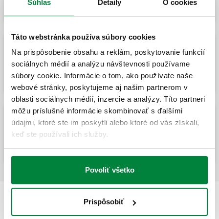
Súhlas
Detaily
O cookies
Táto webstránka používa súbory cookies
Na prispôsobenie obsahu a reklám, poskytovanie funkcií
Solenoidový ventil na plyn, normálne
sociálnych médií a analýzu návštevnosti používame
uzavretý, s ručným resetom.
súbory cookie. Informácie o tom, ako používate naše
webové stránky, poskytujeme aj našim partnerom v
oblasti sociálnych médií, inzercie a analýzy. Títo partneri
môžu príslušné informácie skombinovať s ďalšími
údajmi, ktoré ste im poskytli alebo ktoré od vás získali,
Solenoidový ventil na plyn, normálne
uzavretý, s ručným resetom. Prírubové
keď ste používali ich služby.
spojenia.
Povoliť všetko
Prispôsobiť