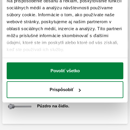
Na prispôsobenie obsahu a reklám, poskytovanie funkcií
sociálnych médií a analýzu návštevnosti používame
súbory cookie. Informácie o tom, ako používate naše
webové stránky, poskytujeme aj našim partnerom v
snímač Pt1000, Ø6 mm.
oblasti sociálnych médií, inzercie a analýzy. Títo partneri
môžu príslušné informácie skombinovať s ďalšími
údajmi, ktoré ste im poskytli alebo ktoré od vás získali,
keď ste používali ich služby.
Príslušenstvo pre regulátor s kódom
161010.
Povoliť všetko
Prispôsobiť
Púzdro na čidlo.