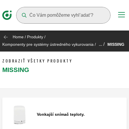
Suggestions will appear as you type
Home
/
Produkty
/
... /
Komponenty pre systémy ústredného vykurovania
/
MISSING
ZOBRAZIŤ VŠETKY PRODUKTY
MISSING
Vonkajší snímač teploty.