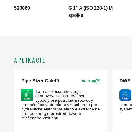
520060
G 1" A (ISO 228-1) M
spojka
APLIKÁCIE
Pipe Sizer Caleffi
DWS
Webapp
Táto aplikácia umožňuje
dimenzovať a uskutočňovať
výpočty pre potrubia a rozvody
prenášajúce vodu alebo vzduch, a to pre
kompo
hydraulické elektrárne alebo elektrárne na
systém
prenos energie prostredníctvom
stlačeného vzduchu.