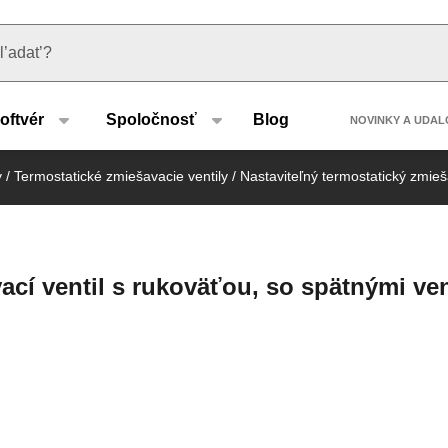
u type
Header 
oftvér
Spoločnosť
Blog
NOVINKY A UDAL
y
/
Termostatické zmiešavacie ventily
/
Nastaviteľný termostatický zmieša
ací ventil s rukoväťou, so spätnými ven