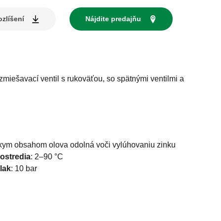
zlíšení
Nájdite predajňu
zmiešavací ventil s rukoväťou, so spätnými ventilmi a
ym obsahom olova odolná voči vylúhovaniu zinku
rostredia
:
2–90 °C
lak
:
10 bar