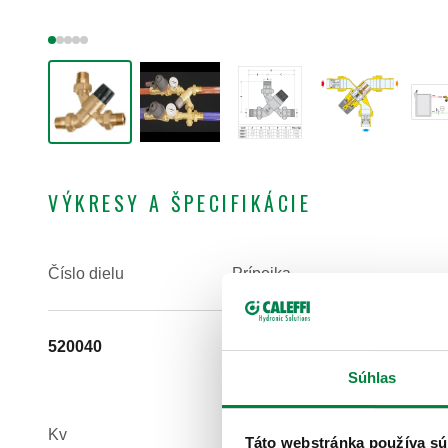
VÝKRESY A ŠPECIFIKÁCIE
Číslo dielu
Prípojka
520040
G 1/2" A (ISO 228-1) M
spojka
Súhlas
Kv
Táto webstránka používa sú