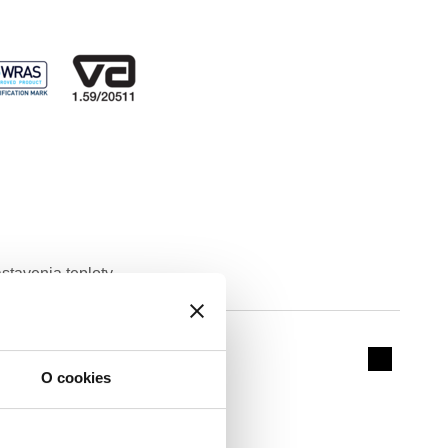
stavenia teploty
Actions
Collapse 
O cookies