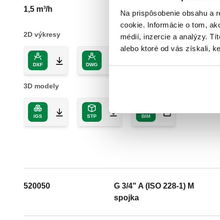
1,5 m³/h
Na prispôsobenie obsahu a r
cookie. Informácie o tom, ak
2D výkresy
médií, inzercie a analýzy. Tí
alebo ktoré od vás získali, ke
DXF
DWG
PDF
3D modely
IGS
STP
BIM
520050
G 3/4" A (ISO 228-1) M
spojka