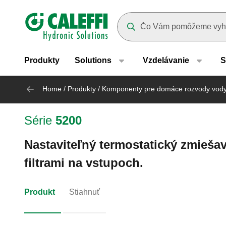
Header main navigation
Suggestions will appear as yo
Produkty
Solutions
Vzdelávanie
S
Home
/
Produkty
/
Komponenty pre domáce rozvody vod
Série
5200
Nastaviteľný termostatický zmiešav
filtrami na vstupoch.
Produkt
Stiahnuť