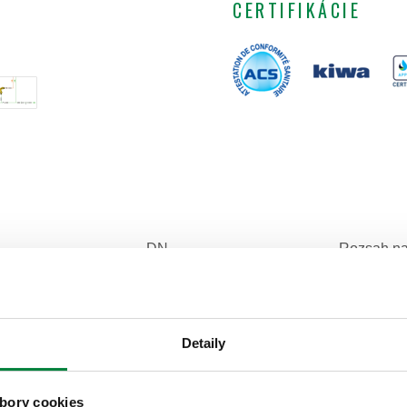
CERTIFIKÁCIE
DN
Rozsah na
DN 15 (telo)
35–65 °C
Detaily
bory cookies