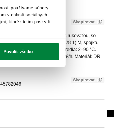
vnosti používame súbory
om v oblasti sociálnych
mi, ktoré ste im poskytli
Skopírovať
ermostatický zmiešavací ventil s rukoväťou, so
stupoch. Prípojka: G 1/2" A (ISO 228-1) M, spojka.
ar. Stredný rozsah teploty prostredia: 2–90 °C.
Povoliť všetko
 °C. DN: DN 15 (telo). Kv: 1,5 m³/h. Materiál: DR
odolná voči vylúhovaniu zinku.
Skopírovať
c45782046
Expand de