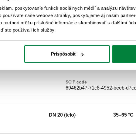
eklám, poskytovanie funkcií sociálnych médií a analýzu návšte
o používate naše webové stránky, poskytujeme aj našim partner
Text ponuky
to partneri môžu príslušné informácie skombinovať s ďalšími údaj
ď ste používali ich služby.
CALEFFI, 520040. Nastaviteľný t
spätnými ventilmi a filtrami na v
Maximálny prevádzkový tlak: 10 b
Prispôsobiť
Rozsah nastavenia teploty: 35–65
mosadz z nízkym obsahom olova 
SCIP code
69462b47-71c8-4952-beeb-d7c
DN 20 (telo)
35–65 °C