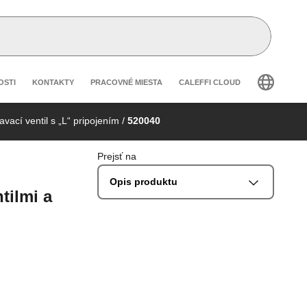
secondary navigation
OSTI
KONTAKTY
PRACOVNÉ MIESTA
CALEFFI CLOUD
vací ventil s „L“ pripojením
/
520040
Prejsť na
Opis produktu
tilmi a