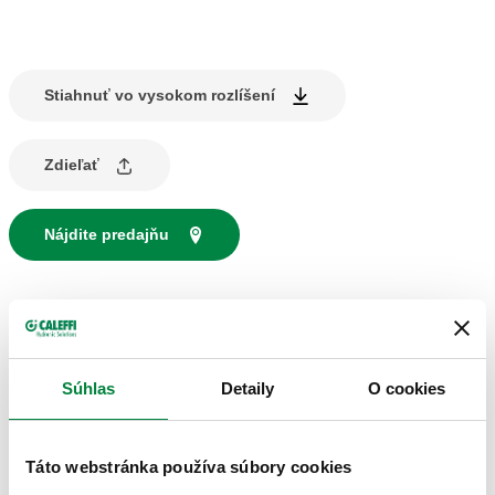
Stiahnuť vo vysokom rozlíšení
Zdieľať
Nájdite predajňu
OPIS PRODUKTU
Dvojnásobná ochrana X.
Súhlas
Detaily
O cookies
Balenie v kompletnom stave s:
– podkotlovým magnetickým filtrom,
– podkotlovým polyfosfátovým dávkovačom.
Táto webstránka používa súbory cookies