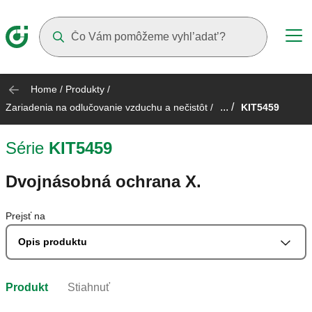
Suggestions will appear as you type
Home
/
Produkty
/
... /
Zariadenia na odlučovanie vzduchu a nečistôt
/
KIT5459
Série
KIT5459
Dvojnásobná ochrana X.
Prejsť na
Opis produktu
Produkt
Stiahnuť