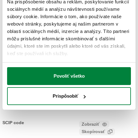
Na prispôsobenie obsahu a reklám, poskytovanie funkcií
sociálnych médií a analýzu návštevnosti používame
VÝKRESY A ŠPECIFIKÁCIE
súbory cookie. Informácie o tom, ako používate naše
webové stránky, poskytujeme aj našim partnerom v
oblasti sociálnych médií, inzercie a analýzy. Títo partneri
Číslo dielu
Actions
môžu príslušné informácie skombinovať s ďalšími
údajmi, ktoré ste im poskytli alebo ktoré od vás získali,
keď ste používali ich služby.
KIT5459
Coll
3D modely
Povoliť všetko
Prispôsobiť
Text ponuky
Zobraziť
Skopírovať
CALEFFI, KIT5459. Dvojnásobná ochrana X. Balenie v
kompletnom stave s: – podkotlovým magnetickým filtrom, –
SCIP code
Zobraziť
9a5aed44-b24d-41ad-8f84-
podkotlovým polyfosfátovým dávkovačom.
Skopírovať
6d36a9d5c94f