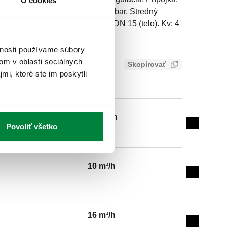
O cookies
Maximálny prevádzkový tlak: 16 bar. Stredný
 °C. Nominálny tlak: PN 16. DN: DN 15 (telo). Kv: 4
á voči vylúhovaniu zinku.
vnosti používame súbory
om v oblasti sociálnych
Skopírovať
mi, ktoré ste im poskytli
6,3 m³/h
Povoliť všetko
Expand de
10 m³/h
Expand de
16 m³/h
Expand de