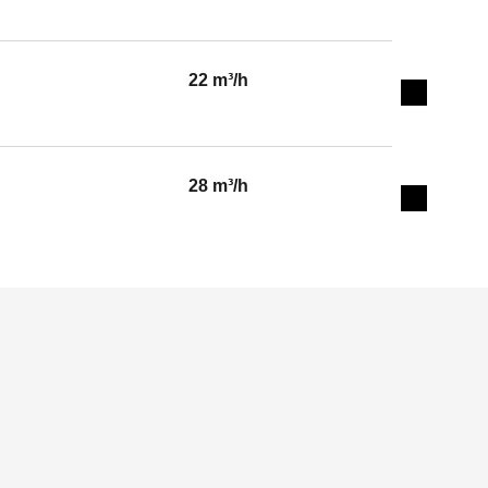
22 m³/h
Expand de
28 m³/h
Expand de