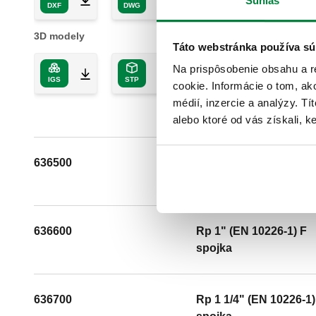
Súhlas
DXF
DWG
PDF
3D modely
Táto webstránka používa sú
Na prispôsobenie obsahu a r
IGS
STP
cookie. Informácie o tom, ak
médií, inzercie a analýzy. Tí
alebo ktoré od vás získali, ke
636500
Rp 3/4" (EN 10226-1) F
spojka
636600
Rp 1" (EN 10226-1) F
spojka
636700
Rp 1 1/4" (EN 10226-1)