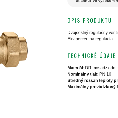
Stiahnuť vo vysokom ro
OPIS PRODUKTU
Dvojcestný regulačný ventil
Ekvipercentná regulácia.
TECHNICKÉ ÚDAJE
Materiál
:
DR mosadz odolná
Nominálny tlak
:
PN 16
Stredný rozsah teploty p
Maximálny prevádzkový t