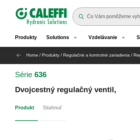
Header main navigation
Suggestions will appear as yo
Produkty
Solutions
Vzdelávanie
S
Home
/
Produkty
/
Regulačné a kontrolné zariadenia
/
Reg
Série
636
Dvojcestný regulačný ventil,
Produkt
Stiahnuť