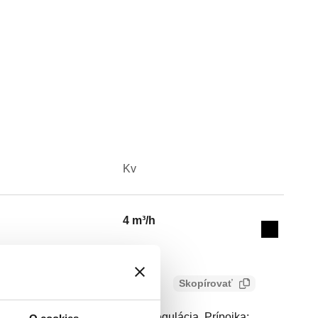
Kv
Actions
4 m³/h
Collapse 
Skopírovať
ulačný ventil, Ekvipercentná regulácia. Prípojka: