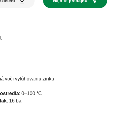
zlíšení
Nájdite predajňu
,
 voči vylúhovaniu zinku
rostredia
:
0–100 °C
lak
:
16 bar