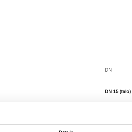
DN
DN 15 (telo)
Text ponuky
CALEFFI, 636400. Dvojcestný reg