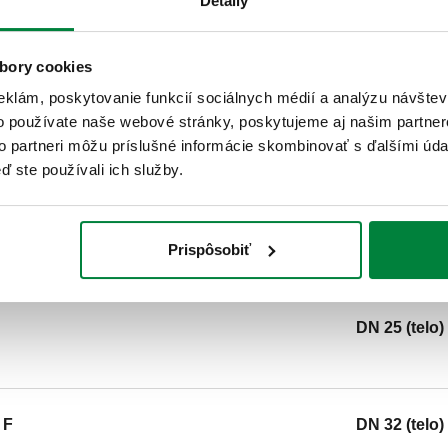
Detaily
Rp 1/2" (EN 10226-1) F, spojka. 
rozsah teploty prostredia: 0–100
bory cookies
m³/h. Materiál: DR mosadz odoln
eklám, poskytovanie funkcií sociálnych médií a analýzu návšte
o používate naše webové stránky, poskytujeme aj našim partner
SCIP code
KÓD VO FÁZE ANALÝZY
to partneri môžu príslušné informácie skombinovať s ďalšími údaj
ď ste používali ich služby.
DN 20 (telo)
Prispôsobiť
DN 25 (telo)
 F
DN 32 (telo)