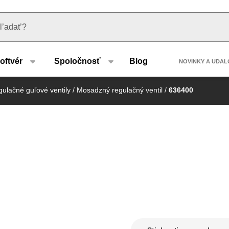
u type
Header 
oftvér
Spoločnosť
Blog
NOVINKY A UDAL
ulačné guľové ventily
/
Mosadzný regulačný ventil
/
636400