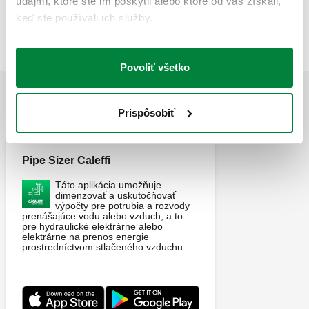
údajmi, ktoré ste im poskytli alebo ktoré od vás získali,
G 3/4" A (ISO 228-1)
G 3/4" A (ISO 228-1)
943550
keď ste používali ich služby.
Exp
M
M
Povoliť všetko
APLIKÁCIE
Prispôsobiť
Pipe Sizer Caleffi
Táto aplikácia umožňuje
dimenzovať a uskutočňovať
výpočty pre potrubia a rozvody
prenášajúce vodu alebo vzduch, a to
pre hydraulické elektrárne alebo
elektrárne na prenos energie
prostredníctvom stlačeného vzduchu.