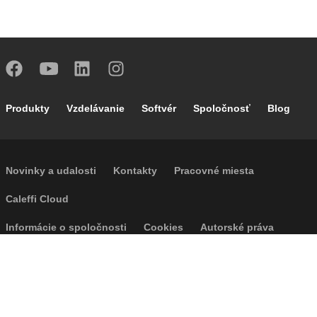
Footer main navigation
Produkty
Vzdelávanie
Softvér
Spoločnosť
Blog
Footer secondary navigation
Novinky a udalosti
Kontakty
Pracovné miesta
Caleffi Cloud
Footer menu
Informácie o spoločnosti
Cookies
Autorské práva
Odvolanie
Súkromie
Accessibility
P.I. IT04104030962 - © 1961 - 2026