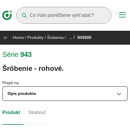
Suggestions will appear as you type
... /
Home
/
Produkty
/
Šróbenia
/
943000
Série
943
Šróbenie - rohové.
Prejsť na
Opis produktu
Produkt
Stiahnuť