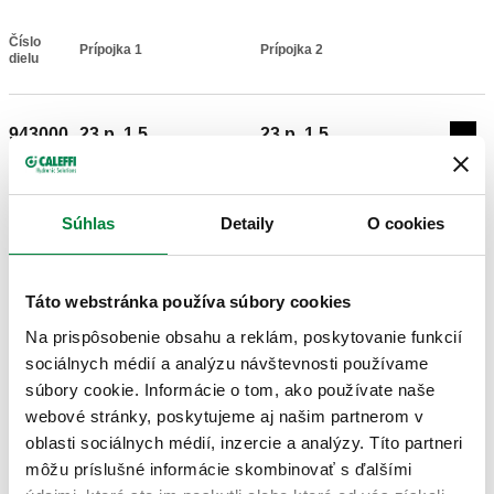
Číslo
Prípojka 1
Prípojka 2
Actions
dielu
943000
23 p. 1,5
23 p. 1,5
Coll
3D modely
Súhlas
Detaily
O cookies
Text ponuky
Zobraziť
Skopírovať
Táto webstránka používa súbory cookies
Na prispôsobenie obsahu a reklám, poskytovanie funkcií
CALEFFI, 943000. Šróbenie - rohové. Prípojka 1: 23 p. 1,5,
sociálnych médií a analýzu návštevnosti používame
Prípojka pre armatúry Caleffi. Prípojka 2: 23 p. 1,5, Prípojka
SCIP code
Zobraziť
súbory cookie. Informácie o tom, ako používate naše
2bcc9431-20f9-4013-8643-
pre armatúry Caleffi.
Skopírovať
webové stránky, poskytujeme aj našim partnerom v
a727221ea345
oblasti sociálnych médií, inzercie a analýzy. Títo partneri
môžu príslušné informácie skombinovať s ďalšími