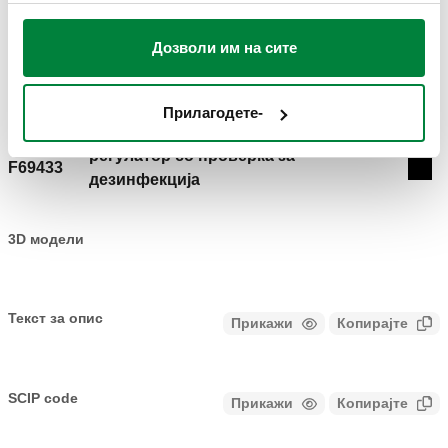
ЦРТЕЖИ И СПЕЦИФИКАЦИИ
вашата употреба на нивните услуги.
Дозволи им на сите
Број на дел
Забелешка
Actions
Прилагодете-
регулатор со проверка за
F69433
Coll
дезинфекција
3D модели
Текст за опис
Прикажи
Копирајте
CALEFFI, F69433. Резервна регулатор за електронски
вентил за мешање серија 6000, 230 V.
SCIP code
Прикажи
Копирајте
КОД ВО ФАЗА НА АНАЛИЗА