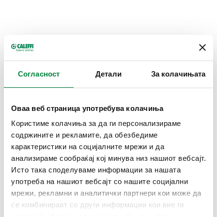
Преземи во висока резолуција
Согласност
Детали
За колачињата
Сподели
Оваа веб страница употребува колачиња
Најди продавница
Користиме колачиња за да ги персонализираме
содржините и рекламите, да обезбедиме
карактеристики на социјалните мрежи и да
ОПИС НА ПРОИЗВОДОТ
анализираме сообраќај кој минува низ нашиот вебсајт.
Исто така споделуваме информации за нашата
Резервна регулатор за електронски вентил за мешање
употреба на нашиот вебсајт со нашите социјални
серија 6000, 230 V.
мрежи, рекламни и аналитички партнери кои може да
се комбинираат со други информации кои вие ги
имате обезбедено или кои можеби се собрани од