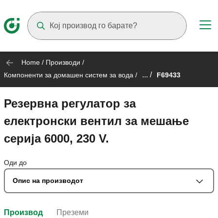
Suggestions will appear as you type
Home
/
Производи
/
... /
Компоненти за домашен систем за вода
/
F69433
Резервна регулатор за
електронски вентил за мешање
серија 6000, 230 V.
Оди до
Опис на производот
Производ
Преземи