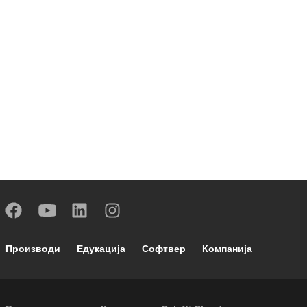
Footer main navigation
Производи
Едукација
Софтвер
Компанија