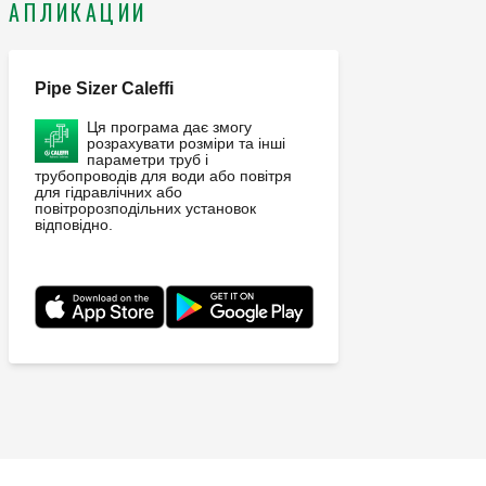
АПЛИКАЦИИ
Pipe Sizer Caleffi
Ця програма дає змогу
розрахувати розміри та інші
параметри труб і
трубопроводів для води або повітря
для гідравлічних або
повітророзподільних установок
відповідно.