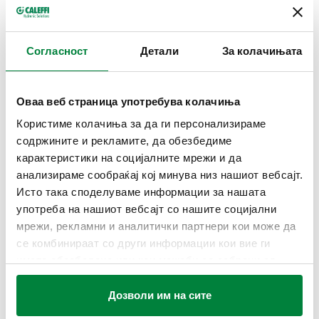
ТЕХНИЧКИ ПОДАТОЦИ
Согласност
Детали
За колачињата
средно
:
вода, раствори на гликол
Максимален процент на гликол
:
50 %
Среден температурен опсег
:
-30–160 °C
Оваа веб страница употребува колачиња
Максимален работен притисок
:
16 bar
Користиме колачиња за да ги персонализираме
содржините и рекламите, да обезбедиме
карактеристики на социјалните мрежи и да
ЦРТЕЖИ И СПЕЦИФИКАЦИИ
анализираме сообраќај кој минува низ нашиот вебсајт.
Исто така споделуваме информации за нашата
употреба на нашиот вебсајт со нашите социјални
Број на дел
Поврзување A
Actions
мрежи, рекламни и аналитички партнери кои може да
се комбинираат со други информации кои вие ги
имате обезбедено или кои можеби се собрани од
254305
Ø 15
Coll
вашата употреба на нивните услуги.
Дозволи им на сите
3D модели