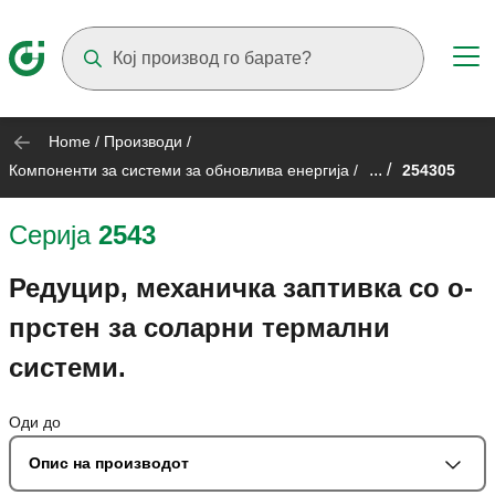
Suggestions will appear as you type
Home
/
Производи
/
... /
Компоненти за системи за обновлива енергија
/
254305
Серија
2543
Редуцир, механичка заптивка со о-
прстен за соларни термални
системи.
Оди до
Опис на производот