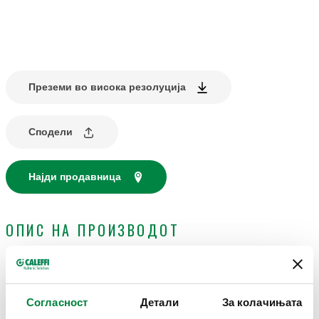
Преземи во висока резолуција
Сподели
Најди продавница
ОПИС НА ПРОИЗВОДОТ
Мерач на температура за системи за ладење.
Согласност
Детали
За колачињата
ТЕХНИЧКИ ПОДАТОЦИ