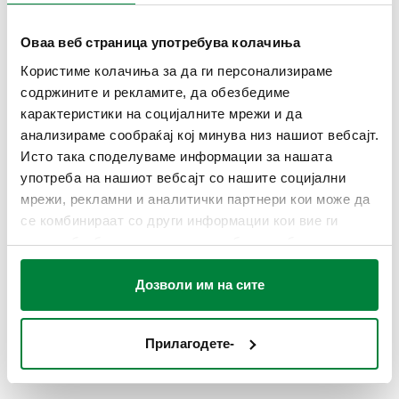
Среден температурен опсег
:
-30–50 °C
Оваа веб страница употребува колачиња
Ø
:
80 mm
Користиме колачиња за да ги персонализираме
Класа на точност
:
Температурен мерач UNI 2
содржините и рекламите, да обезбедиме
Вага за мерач на температура
:
-30–50 °C
карактеристики на социјалните мрежи и да
анализираме сообраќај кој минува низ нашиот вебсајт.
ЦРТЕЖИ И СПЕЦИФИКАЦИИ
Исто така споделуваме информации за нашата
употреба на нашиот вебсајт со нашите социјални
мрежи, рекламни и аналитички партнери кои може да
Број на дел
Поврзување
Должина џеб
се комбинираат со други информации кои вие ги
Actions
имате обезбедено или кои можеби се собрани од
вашата употреба на нивните услуги.
G 1/2" A (ISO 228-1) M
Дозволи им на сите
687000
45 mm
Coll
централна задна врска
Прилагодете-
3D модели