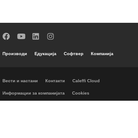
Footer main navigation
Производи
Едукација
Софтвер
Компанија
Footer secondary navigation
Вести и настани
Контакти
Caleffi Cloud
Footer menu
Информации за компанијата
Cookies
Авторски Права
Оградување од одговорност
Приватност
Accessibility