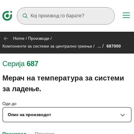
Suggestions will appear as you type
Home
/
Производи
/
... /
Компоненти за системи за централно греење
/
687000
Серија
687
Мерач на температура за системи
за ладење.
Оди до
Опис на производот