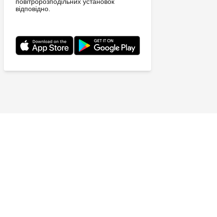
повітророзподільних установок
відповідно.