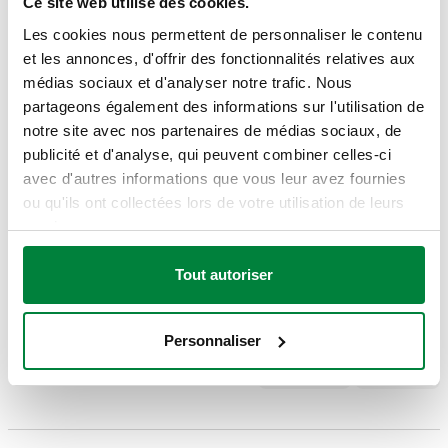
Ce site web utilise des cookies.
Echelle du thermomètre
:
-30–50 °C
Les cookies nous permettent de personnaliser le contenu
et les annonces, d'offrir des fonctionnalités relatives aux
SCHÉMAS ET SPÉCIFICATIONS
médias sociaux et d'analyser notre trafic. Nous
partageons également des informations sur l'utilisation de
notre site avec nos partenaires de médias sociaux, de
Code article
Raccord
Longueur doigt de gant
Actions
publicité et d'analyse, qui peuvent combiner celles-ci
avec d'autres informations que vous leur avez fournies
ou qu'ils ont collectées lors de votre utilisation de leurs
G 1/2" A (ISO 228-1) M
687000
45 mm
services.
Coll
axial
Tout autoriser
Modèles 3D
Personnaliser
Texte d’appel d’offres
Montrer
Copier
CALEFFI, 687000. Thermomètre pour rafraîchissement. Avec