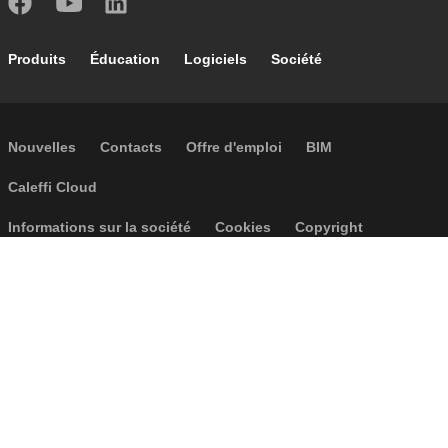
Footer main navigation
Produits
Éducation
Logiciels
Société
Footer secondary navigation
Nouvelles
Contacts
Offre d'emploi
BIM
Caleffi Cloud
Footer menu
Informations sur la société
Cookies
Copyright
Réclamations
Règles de confidentialité
Conditions generales
Accessibilité
P.I. IT04104030962 - © 1961 - 2026
Caleffi S.p.a. | Tous droits réservés