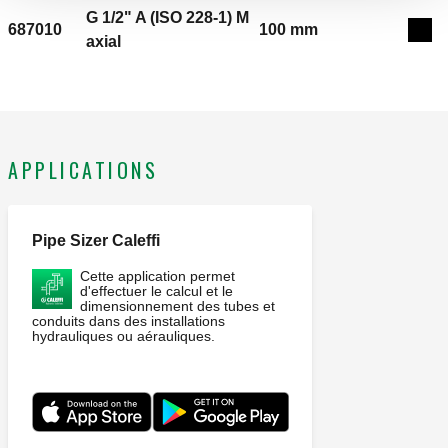
doigt de gant. Raccord: G 1/2" A (ISO 228-1) M, axial. Plage
G 1/2" A (ISO 228-1) M
de température du fluide: -30–50 °C. Longueur doigt de gant:
687010
100 mm
Exp
axial
45 mm. Ø: 80 mm. Classe de précision: Thermomètre UNI 2.
Echelle du thermomètre: -30–50 °C.
APPLICATIONS
Pipe Sizer Caleffi
Cette application permet
d'effectuer le calcul et le
dimensionnement des tubes et
conduits dans des installations
hydrauliques ou aérauliques.