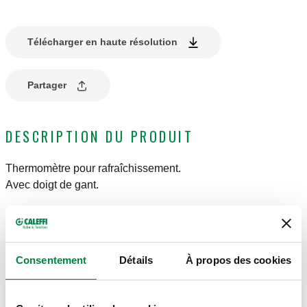
Télécharger en haute résolution
Partager
DESCRIPTION DU PRODUIT
Thermomètre pour rafraîchissement.
Avec doigt de gant.
CARACTÉRISTIQUES TECHNIQUES
Consentement
Détails
À propos des cookies
Plage de température du fluide
:
-30–50 °C
Ø
:
80 mm
Classe de précision
:
Thermomètre UNI 2