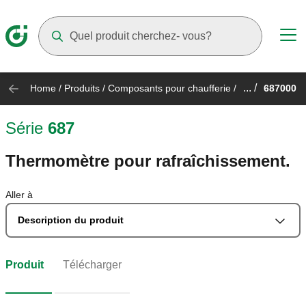
Suggestions will appear as you type
... /
Home
/
Produits
/
Composants pour chaufferie
/
687000
Série
687
Thermomètre pour rafraîchissement.
Aller à
Description du produit
Produit
Télécharger