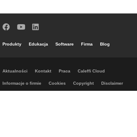
Footer main navigation
Produkty
Edukacja
Software
Firma
Blog
Footer secondary navigation
Aktualności
Kontakt
Praca
Caleffi Cloud
Footer menu
Informacje o firmie
Cookies
Copyright
Disclaimer
Polityka prywatności
Ogólne warunki sprzedaży
Dostępność
Regulamin wyjazdów
P.I. IT04104030962 - © 1961 - 2026
Caleffi S.p.a. | Wszelkie prawa