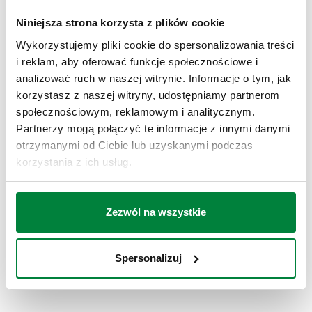
Zakres temperatury medium
:
-30–50 °C
Niniejsza strona korzysta z plików cookie
Ø
:
80 mm
Wykorzystujemy pliki cookie do spersonalizowania treści
Klasa dokładności
:
Termometr UNI 2
i reklam, aby oferować funkcje społecznościowe i
Skala termometru
:
-30–50 °C
analizować ruch w naszej witrynie. Informacje o tym, jak
korzystasz z naszej witryny, udostępniamy partnerom
RYSUNKI I SPECYFIKACJE
społecznościowym, reklamowym i analitycznym.
Partnerzy mogą połączyć te informacje z innymi danymi
otrzymanymi od Ciebie lub uzyskanymi podczas
Kod produktu
Przyłącze
Długość tulei
korzystania z ich usług.
Actions
G 1/2" A (ISO 228-1) GZ
Zezwól na wszystkie
687000
45 mm
Coll
podłączenie środkowe
Spersonalizuj
Modele 3D