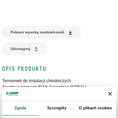
Pobierz wysoką rozdzielczość
Udostępnij
OPIS PRODUKTU
Termometr do instalacji chłodniczych
Zgodny z normami INAIL (wcześniej ISPESL)
Z tuleją.
Zgoda
Szczegóły
O plikach cookies
DANE TECHNICZNE