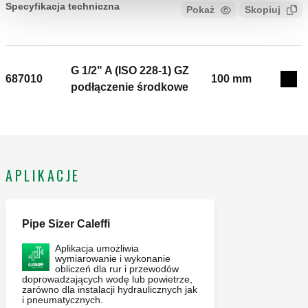
Specyfikacja techniczna
Pokaż
Skopiuj
CALEFFI, 687000. Termometr do instalacji chłodniczych
Zgodny z normami INAIL (wcześniej ISPESL) Z tuleją.
G 1/2" A (ISO 228-1) GZ
Przyłącze: G 1/2" A (ISO 228-1) GZ, podłączenie środkowe.
687010
100 mm
Exp
podłączenie środkowe
Zakres temperatury medium: -30–50 °C. Długość tulei: 45
mm. Ø: 80 mm. Klasa dokładności: Termometr UNI 2. Skala
termometru: -30–50 °C.
APLIKACJE
Pipe Sizer Caleffi
Aplikacja umożliwia
wymiarowanie i wykonanie
obliczeń dla rur i przewodów
doprowadzających wodę lub powietrze,
zarówno dla instalacji hydraulicznych jak
i pneumatycznych.