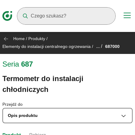
Suggestions will appear as you type
Home
/
Produkty
/
... /
Elementy do instalacji centralnego ogrzewania
/
687000
Seria
687
Termometr do instalacji
chłodniczych
Przejdź do
Opis produktu