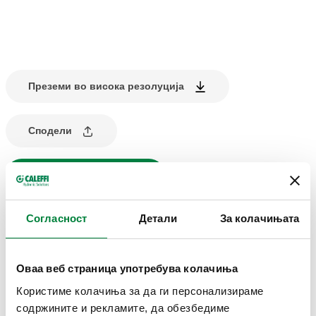
Преземи во висока резолуција
Сподели
Најди продавница
Согласност
Детали
За колачињата
ОПИС НА ПРОИЗВОДОТ
Колектор за системи за греење и ладење.
Оваа веб страница употребува колачиња
5 излеза.
Користиме колачиња за да ги персонализираме
Комплет со челични држачи за монтирање.
содржините и рекламите, да обезбедиме
Со изолација.