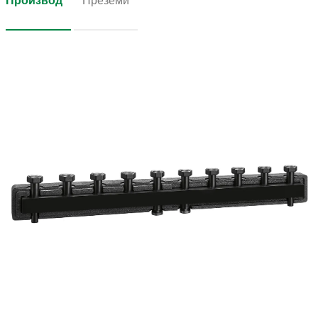
Производ
Преземи