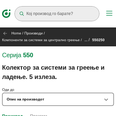
Suggestions will appear as you type
Home
/
Производи
/
... /
Компоненти за системи за централно греење
/
550250
Серија
550
Колектор за системи за греење и
ладење. 5 излеза.
Оди до
Опис на производот