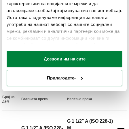
карактеристики на социјалните мрежи и да
анализираме сообраќај кој минува низ нашиот вебсајт.
ТЕХНИЧКИ ПОДАТОЦИ
Исто така споделуваме информации за нашата
употреба на нашиот вебсајт со нашите социјални
Материјал
:
челик
мрежи, рекламни и аналитички партнери кои може да
Среден температурен опсег
:
5–110 °C
се комбинираат со други информации кои вие ги
Максимален работен притисок
:
6 bar
имате обезбедено или кои можеби се собрани од
Максимална препорачана стапка на проток
:
4 m³/h
вашата употреба на нивните услуги.
Главно централно растојание
:
125 mm
Дозволи им на сите
ЦРТЕЖИ И СПЕЦИФИКАЦИИ
Прилагодете-
Број на
Главната врска
Излезна врска
Actions
дел
G 1 1/2" A (ISO 228-1)
G 1 1/2" A (ISO 228-
M