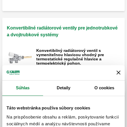
Konvertibilné radiátorové ventily pre jednotrubkové
a dvojtrubkové systémy
Konvertibilný radiátorový ventil s
vymeniteľnou hlavicou vhodný pre
termostatické regulačné hlavice a
termoelektrický pohon.
Súhlas
Detaily
O cookies
Konvertibilné radiátorové ventily pre jednotrubkové
systémy
Táto webstránka používa súbory cookies
Na prispôsobenie obsahu a reklám, poskytovanie funkcií
Konvertibilný radiátorový ventil s
sociálnych médií a analýzu návštevnosti používame