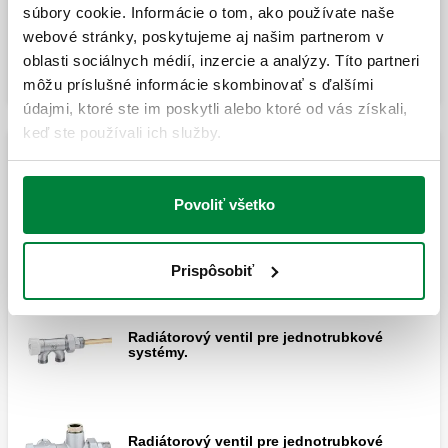
vymeniteľnou hlavicou vhodný pre
súbory cookie. Informácie o tom, ako používate naše
termostatické regulačné hlavice a
termoelektrický pohon.
webové stránky, poskytujeme aj našim partnerom v
oblasti sociálnych médií, inzercie a analýzy. Títo partneri
môžu príslušné informácie skombinovať s ďalšími
údajmi, ktoré ste im poskytli alebo ktoré od vás získali,
keď ste používali ich služby.
Manuálny ventil pre jednorúrkové systémy
Povoliť všetko
Radiátorový ventil pre jednotrubkové
systémy. S prednou nastavovacou
rukoväťou.
Prispôsobiť
Radiátorový ventil pre jednotrubkové
systémy.
Radiátorový ventil pre jednotrubkové