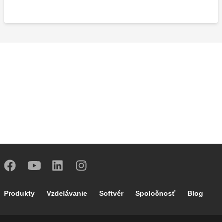
Footer main navigation
Produkty
Vzdelávanie
Softvér
Spoločnosť
Blog