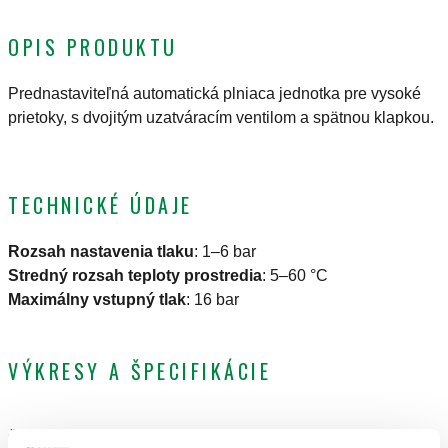
OPIS PRODUKTU
Prednastaviteľná automatická plniaca jednotka pre vysoké
prietoky, s dvojitým uzatváracím ventilom a spätnou klapkou.
TECHNICKÉ ÚDAJE
Rozsah nastavenia tlaku
:
1–6 bar
Stredný rozsah teploty prostredia
:
5–60 °C
Maximálny vstupný tlak
:
16 bar
VÝKRESY A ŠPECIFIKÁCIE
Číslo dielu
Prípojka
Actions