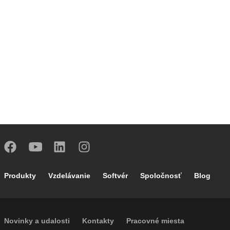
Footer main navigation
Produkty
Vzdelávanie
Softvér
Spoločnosť
Blog
Footer secondary navigation
Novinky a udalosti
Kontakty
Pracovné miesta