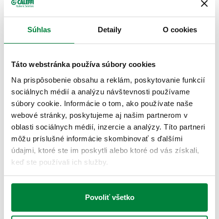
554040
G 1/2" (ISO 228-1) F
Súhlas
Detaily
O cookies
Coll
2D výkresy
Táto webstránka používa súbory cookies
Na prispôsobenie obsahu a reklám, poskytovanie funkcií
PDF
DWG
DXF
sociálnych médií a analýzu návštevnosti používame
súbory cookie. Informácie o tom, ako používate naše
3D modely
webové stránky, poskytujeme aj našim partnerom v
oblasti sociálnych médií, inzercie a analýzy. Títo partneri
môžu príslušné informácie skombinovať s ďalšími
IGS
STP
BIM
údajmi, ktoré ste im poskytli alebo ktoré od vás získali,
keď ste používali ich služby.
Text ponuky
Zobraziť
Skopírovať
Povoliť všetko
CALEFFI, 554040. Prednastaviteľná automatická plniaca