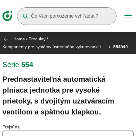
Suggestions will appear as you type
Home
/
Produkty
/
... /
Komponenty pre systémy ústredného vykurovania
/
554040
Série
554
Prednastaviteľná automatická
plniaca jednotka pre vysoké
prietoky, s dvojitým uzatváracím
ventilom a spätnou klapkou.
Prejsť na