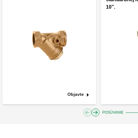
10”.
Objavte
POSÚVANIE